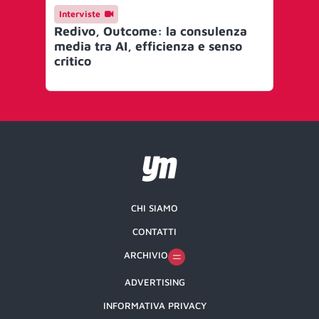
Interviste
In
Redivo, Outcome: la consulenza
Ma
media tra AI, efficienza e senso
vi
critico
coi
ec
CHI SIAMO
CONTATTI
ARCHIVIO
ADVERTISING
INFORMATIVA PRIVACY