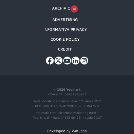
ARCHIVIO
ADVERTISING
INFORMATIVA PRIVACY
COOKIE POLICY
CREDIT
©
2026 Youmark
P.IVA e CF: 05763070967
Sede sociale Via Bianca Ceva 2 Milano 20152
RI Milano N° 05763070967 - REA 1847551
Youmark comunicazione marketing media
Reg. trib. di Milano n°353 del 28 maggio 2007
Developed by Watuppa