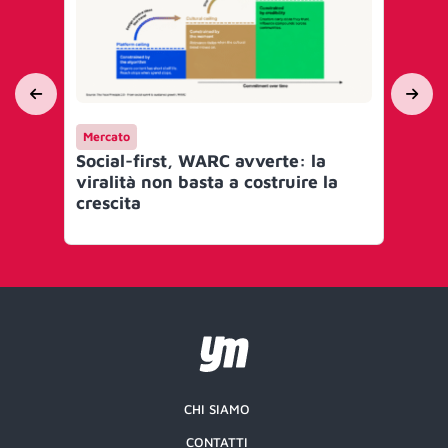
Mercato
Me
Social-first, WARC avverte: la
Sho
viralità non basta a costruire la
si 
crescita
ch
CHI SIAMO
CONTATTI