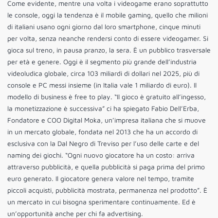
Come evidente, mentre una volta i videogame erano soprattutto
le console, oggi la tendenza è il mobile gaming, quello che milioni
di italiani usano ogni giorno dal loro smartphone, cinque minuti
per volta, senza neanche rendersi conto di essere videogamer. Si
gioca sul treno, in pausa pranzo, la sera. È un pubblico trasversale
per età e genere. Oggi è il segmento più grande dell’industria
videoludica globale, circa 103 miliardi di dollari nel 2025, più di
console e PC messi insieme (in Italia vale 1 miliardo di euro). Il
modello di business è free to play. “Il gioco è gratuito all’ingesso,
la monetizzazione è successiva” ci ha spiegato Fabio Dell’Erba,
Fondatore e COO Digital Moka, un’impresa italiana che si muove
in un mercato globale, fondata nel 2013 che ha un accordo di
esclusiva con la Dal Negro di Treviso per l’uso delle carte e del
naming dei giochi. “Ogni nuovo giocatore ha un costo: arriva
attraverso pubblicità, e quella pubblicità si paga prima del primo
euro generato. Il giocatore genera valore nel tempo, tramite
piccoli acquisti, pubblicità mostrata, permanenza nel prodotto”. È
un mercato in cui bisogna sperimentare continuamente. Ed è
un’opportunità anche per chi fa advertising.