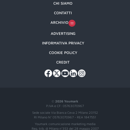
CHI SIAMO
CONTATTI
ARCHIVIO
ADVERTISING
INFORMATIVA PRIVACY
COOKIE POLICY
CREDIT
©
2026 Youmark
P.IVA e CF: 05763070967
Sede sociale Via Bianca Ceva 2 Milano 20152
RI Milano N° 05763070967 - REA 1847551
Youmark comunicazione marketing media
Reg. trib. di Milano n°353 del 28 maggio 2007