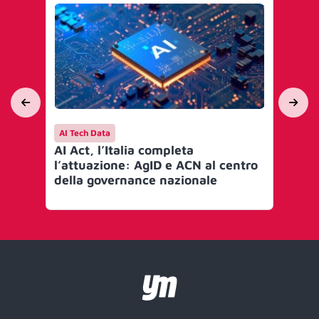
AI Tech Data
Ca
AI Act, l’Italia completa
KF
l’attuazione: AgID e ACN al centro
in 
della governance nazionale
ded