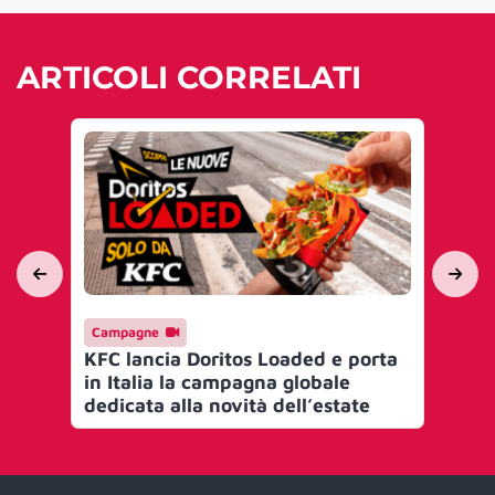
ARTICOLI CORRELATI
Campagne
Me
KFC lancia Doritos Loaded e porta
Fo
in Italia la campagna globale
con
dedicata alla novità dell’estate
tec