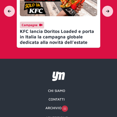
Campagne
Me
KFC lancia Doritos Loaded e porta
Fo
in Italia la campagna globale
con
dedicata alla novità dell’estate
tec
CHI SIAMO
CONTATTI
ARCHIVIO