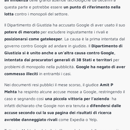
questa parte e potrebbe essere
un punto di riferimento nella
lotta
contro i monopoli del settore.
Il Dipartimento di Giustizia ha accusato Google di aver usato il suo
potere di mercato
per escludere ingiustamente i rivali e
posizionarsi come gatekeeper
. La causa è la prima intentata dal
governo contro Google ad andare in giudizio. Il
Dipartimento di
Giustizia si è unito anche a un’altra causa contro Google,
intentata dai procuratori generali di 38 Stati e territori
per
problemi di monopolio nella pubblicità.
Google ha negato di aver
commesso illeciti
in entrambi i casi.
Nei documenti resi pubblici il mese scorso, il giudice
Amit P
Mehta
ha respinto alcune accuse mosse a Google, restringendo il
caso e segnando così
una piccola vittoria per l’azienda
: ha
infatti dichiarato che Google non era tenuta a
difendersi dalle
accuse secondo cui la sua pagina dei risultati di ricerca
avrebbe danneggiato rivali
come Expedia o Yelp.