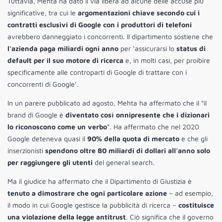
Tuttavia, Mehta ha dato il via libera ad alcune delle accuse più
significative, tra cui le
argomentazioni chiave secondo cui i
contratti esclusivi di Google con i produttori di telefoni
avrebbero danneggiato i concorrenti. Il dipartimento sostiene che
l’azienda paga miliardi ogni anno
per ‘assicurarsi lo
status di
default per il suo motore di ricerca
e, in molti casi, per proibire
specificamente alle controparti di Google di trattare con i
concorrenti di Google’.
In un parere pubblicato ad agosto, Mehta ha affermato che il “il
brand di Google è
diventato così onnipresente che i dizionari
lo riconoscono come un verbo
“. Ha affermato che nel 2020
Google deteneva quasi il
90% della quota di mercato
e che gli
inserzionisti
spendono oltre 80 miliardi di dollari all’anno solo
per raggiungere gli utenti
del general search.
Ma il giudice ha affermato che il Dipartimento di Giustizia è
tenuto a dimostrare che ogni particolare azione
– ad esempio,
il modo in cui Google gestisce la pubblicità di ricerca –
costituisce
una violazione della legge antitrust
. Ciò significa che il governo