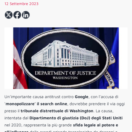
12 Settembre 2023
Un’importante causa antitrust contro
Google
, con l’accusa di
‘
monopolizzare’ il search online
, dovrebbe prendere il via oggi
presso il
tribunale distrettuale di Washington
. La causa,
intentata dal
Dipartimento di giustizia (DoJ) degli Stati Uniti
nel 2020, rappresenta la più grande
sfida legale al potere e
all’influenza
delle grandi aziende tecnologiche da decenni a