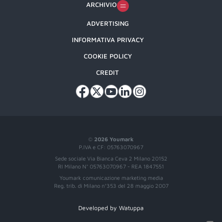
ARCHIVIO
ADVERTISING
INFORMATIVA PRIVACY
COOKIE POLICY
CREDIT
©
2026 Youmark
P.IVA e CF: 05763070967
Sede sociale Via Bianca Ceva 2 Milano 20152
RI Milano N° 05763070967 - REA 1847551
Youmark comunicazione marketing media
Reg. trib. di Milano n°353 del 28 maggio 2007
Developed by Watuppa