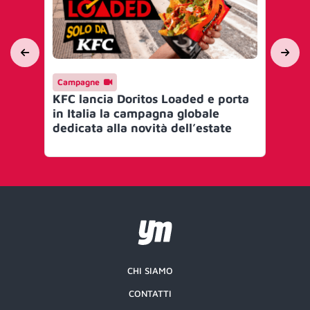
Campagne
Ev
KFC lancia Doritos Loaded e porta
IA
in Italia la campagna globale
per
dedicata alla novità dell’estate
sto
CHI SIAMO
CONTATTI