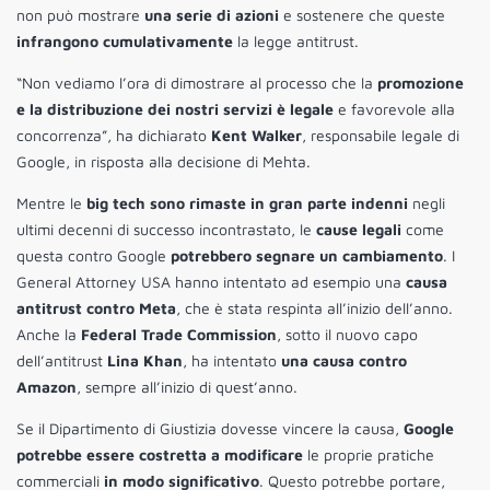
non può mostrare
una serie di azioni
e sostenere che queste
infrangono cumulativamente
la legge antitrust.
“Non vediamo l’ora di dimostrare al processo che la
promozione
e la distribuzione dei nostri servizi è legale
e favorevole alla
concorrenza”, ha dichiarato
Kent Walker
, responsabile legale di
Google, in risposta alla decisione di Mehta.
Mentre le
big tech sono rimaste in gran parte indenni
negli
ultimi decenni di successo incontrastato, le
cause legali
come
questa contro Google
potrebbero segnare un cambiamento
. I
General Attorney USA hanno intentato ad esempio una
causa
antitrust contro Meta
, che è stata respinta all’inizio dell’anno.
Anche la
Federal Trade Commission
, sotto il nuovo capo
dell’antitrust
Lina Khan
, ha intentato
una causa contro
Amazon
, sempre all’inizio di quest’anno.
Se il Dipartimento di Giustizia dovesse vincere la causa,
Google
potrebbe essere costretta a modificare
le proprie pratiche
commerciali
in modo significativo
. Questo potrebbe portare,