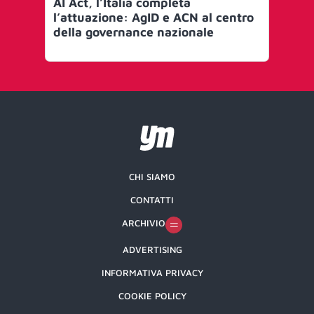
AI Act, l’Italia completa
KF
l’attuazione: AgID e ACN al centro
in 
della governance nazionale
ded
CHI SIAMO
CONTATTI
ARCHIVIO
ADVERTISING
INFORMATIVA PRIVACY
COOKIE POLICY