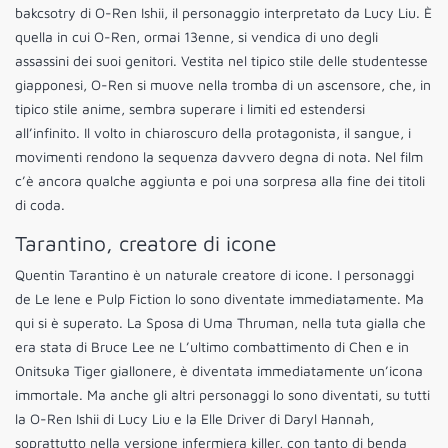
bakcsotry di O-Ren Ishii, il personaggio interpretato da Lucy Liu. È
quella in cui O-Ren, ormai 13enne, si vendica di uno degli
assassini dei suoi genitori. Vestita nel tipico stile delle studentesse
giapponesi, O-Ren si muove nella tromba di un ascensore, che, in
tipico stile anime, sembra superare i limiti ed estendersi
all’infinito. Il volto in chiaroscuro della protagonista, il sangue, i
movimenti rendono la sequenza davvero degna di nota. Nel film
c’è ancora qualche aggiunta e poi una sorpresa alla fine dei titoli
di coda.
Tarantino, creatore di icone
Quentin Tarantino è un naturale creatore di icone. I personaggi
de Le Iene e Pulp Fiction lo sono diventate immediatamente. Ma
qui si è superato. La Sposa di Uma Thruman, nella tuta gialla che
era stata di Bruce Lee ne L’ultimo combattimento di Chen e in
Onitsuka Tiger giallonere, è diventata immediatamente un’icona
immortale. Ma anche gli altri personaggi lo sono diventati, su tutti
la O-Ren Ishii di Lucy Liu e la Elle Driver di Daryl Hannah,
soprattutto nella versione infermiera killer, con tanto di benda