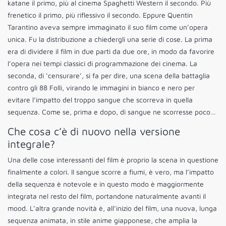
katane il primo, più al cinema Spaghetti Western il secondo. Più
frenetico il primo, più riflessivo il secondo. Eppure Quentin
Tarantino aveva sempre immaginato il suo film come un’opera
unica. Fu la distribuzione a chiedergli una serie di cose. La prima
era di dividere il film in due parti da due ore, in modo da favorire
l’opera nei tempi classici di programmazione dei cinema. La
seconda, di ‘censurare’, si fa per dire, una scena della battaglia
contro gli 88 Folli, virando le immagini in bianco e nero per
evitare l’impatto del troppo sangue che scorreva in quella
sequenza. Come se, prima e dopo, di sangue ne scorresse poco…
Che cosa c’è di nuovo nella versione
integrale?
Una delle cose interessanti del film è proprio la scena in questione
finalmente a colori. Il sangue scorre a fiumi, è vero, ma l’impatto
della sequenza è notevole e in questo modo è maggiormente
integrata nel resto del film, portandone naturalmente avanti il
mood. L’altra grande novità è, all’inizio del film, una nuova, lunga
sequenza animata, in stile anime giapponese, che amplia la