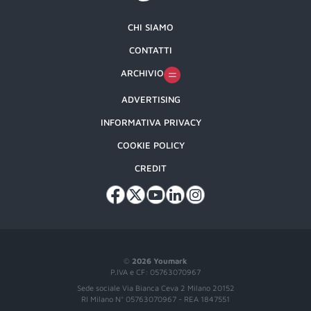
CHI SIAMO
CONTATTI
ARCHIVIO
ADVERTISING
INFORMATIVA PRIVACY
COOKIE POLICY
CREDIT
©
2026 Youmark
P.IVA e CF: 05763070967
Sede sociale Via Bianca Ceva 2 Milano 20152
RI Milano N° 05763070967 - REA 1847551