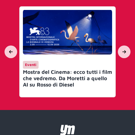
Eventi
Ev
Mostra del Cinema: ecco tutti i film
Fil
che vedremo. Da Moretti a quello
bel
AI su Rosso di Diesel
quo