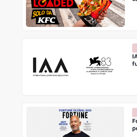
I
f
F
p