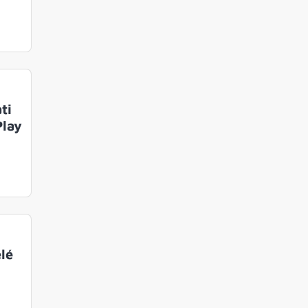
ti
Play
elé