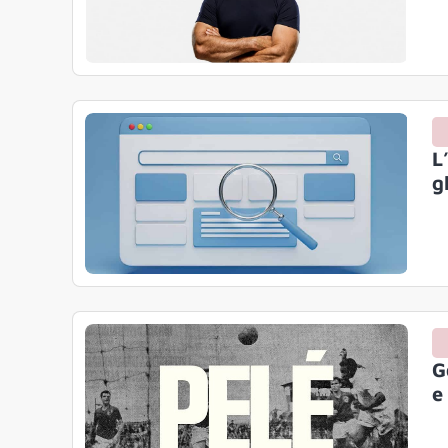
L
g
G
e