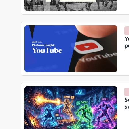
Y
p
S
s