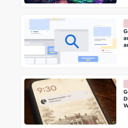
G
a
a
G
D
W