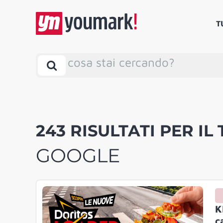
T
cosa stai cercando?
243 RISULTATI PER IL 
GOOGLE
K
c