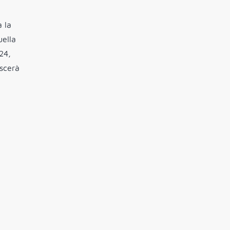
a la
uella
024,
escerà