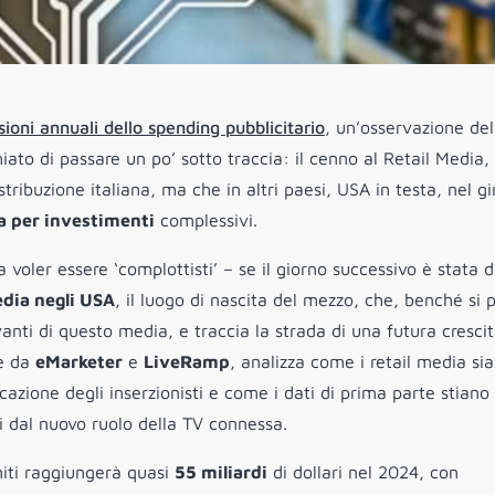
sioni annuali dello spending pubblicitario
, un’osservazione del
hiato di passare un po’ sotto traccia: il cenno al Retail Media,
tribuzione italiana, ma che in altri paesi, USA in testa, nel gi
 per investimenti
complessivi.
oler essere ‘complottisti’ – se il giorno successivo è stata d
edia negli USA
, il luogo di nascita del mezzo, che, benché si
avanti di questo media, e traccia la strada di una futura cresci
ne da
eMarketer
e
LiveRamp
, analizza come i retail media si
cazione degli inserzionisti e come i dati di prima parte stiano
ti dal nuovo ruolo della TV connessa.
Uniti raggiungerà quasi
55 miliardi
di dollari nel 2024, con