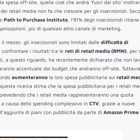
r la spesa off-site, quella cioè che andrà ‘fuori dal sito’ inoltra
e dei retail media non fa che crescere per gli inserzionisti. Sec
e
Path to Purchase Institute
, l’81% degli inserzionisti ritiene
anizzazioni, più di qualsiasi altro canale di marketing.
il mezzo: gli inserzionisti sono limitati dalle
difficoltà di
 confrontare i risultati tra le
reti di retail media (RMN)
, per
isti, a questo riguardo, ha recentemente dichiarato che non la
saranno accentuate dai budget che andranno off-site. Tuttavi
 mondo
aumenteranno
la loro spesa pubblicitaria sui
retail me
questa ricerca stima che la spesa pubblicitaria per i retail me
no, prevedendo che i retail media rappresenteranno una quota
i a causa dello spending complessivo in
CTV
, grazie a nuove
all’aggiunta di piani con pubblicità da parte di
Amazon Prime