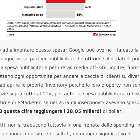
rà ad alimentare questa spesa: Google può averne ritardato la
unque verso partner pubblicitari che offrono solidi dati di pr
a spesa pubblicitaria per i retail media off-site, inoltre, fiori
ruttano ogni opportunità per andare a caccia di clienti su diver
i ad aprire le proprie ‘inventory perché le loro property non so
azie soprattutto al CTV, pertanto, la spesa pubblicitaria off-si
stime di eMarketer, se nel 2019 gli inserzionisti avevano spes
8 questa cifra raggiungerà i 28,05 miliardi
di dollari.
nfatti, non si traducono tuttavia in una frenata dello spending:
 gli annunci on-site e i risultati, un numero significativo di