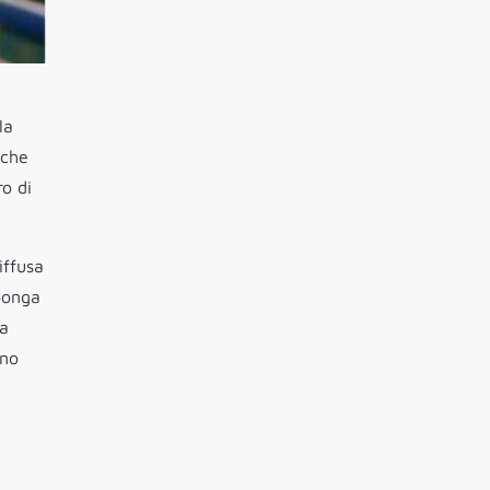
la
 che
ro di
iffusa
 ponga
ta
ano