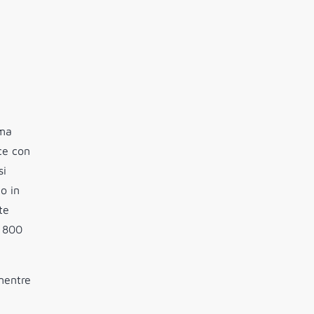
ima
sce con
si
no in
te
o 800
 mentre