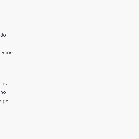
ndo
l’anno
anno
nno
o per
i