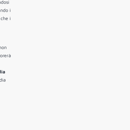
ndosi
ondo i
 che i
 non
vorerà
a
dia
dia