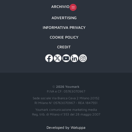
ARCHIVIO
ADVERTISING
INFORMATIVA PRIVACY
COOKIE POLICY
CREDIT
©
2026 Youmark
P.IVA e CF: 05763070967
Sede sociale Via Bianca Ceva 2 Milano 20152
RI Milano N° 05763070967 - REA 1847551
Youmark comunicazione marketing media
Reg. trib. di Milano n°353 del 28 maggio 2007
Developed by Watuppa