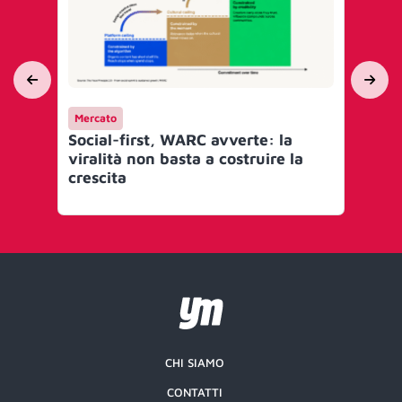
Mercato
Ev
Social-first, WARC avverte: la
BY
viralità non basta a costruire la
20
crescita
CHI SIAMO
CONTATTI