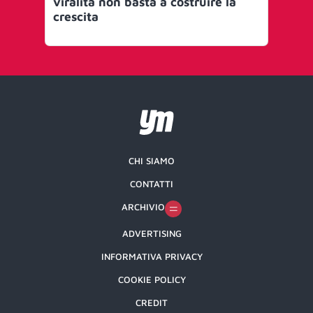
viralità non basta a costruire la
si 
crescita
ch
CHI SIAMO
CONTATTI
ARCHIVIO
ADVERTISING
INFORMATIVA PRIVACY
COOKIE POLICY
CREDIT