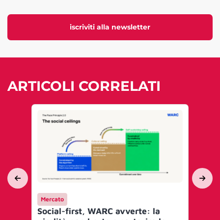
iscriviti alla newsletter
ARTICOLI CORRELATI
Mercato
Me
Social-first, WARC avverte: la
Sho