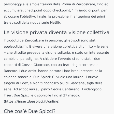
personaggi e le ambientazioni della Roma di Zerocalcare, fino ad
accumulare, checkpoint dopo checkpoint, 1 miliardo di punti per
sbloccare l’obiettivo finale: la proiezione in anteprima dei primi
tre episodi della nuova serie Netflix.
La visione privata diventa visione collettiva
Introdotti da Zerocalcare in persona, gli episodi sono stati
applauditissimi. E vivere una visione collettiva di un rito – la serie
– che di solito prevede la visione solitaria, è stato un interessante
cambio di paradigma. A chiudere l’evento ci sono stati i due
concerti di Coez e Giancane, con un featuring a sorpresa di
Rancore. I due artisti hanno portato i loro brani presenti nella
colonna sonora di Due Spicci: Ci vuole una laurea, il nuovo
singolo di Coez, e Non ti riconosco più di Giancane, sigla della
serie. Ad accoglierli sul palco Cecilia Cantarano. Il videogioco
Insert Due Spicci è disponibile fino al 27 maggio
(
https://insertduespicci.it/online
).
Che cos’è Due Spicci?