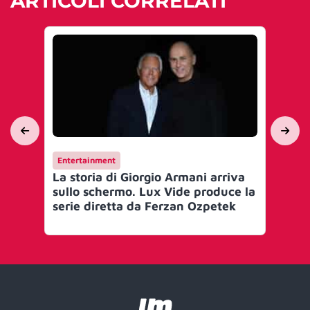
ARTICOLI CORRELATI
Entertainment
En
La storia di Giorgio Armani arriva
Su
sullo schermo. Lux Vide produce la
Sat
serie diretta da Ferzan Ozpetek
su
l’A