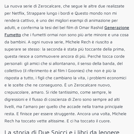
La nuova serie di Zerocalcare, che segue le altre due realizzate
per Netflix, Strappare lungo i bordi e Questo mondo non mi
renderà cattivo, è uno dei migliori esempi di animazione per
adulti, e conferma la tesi del bel film di Omar Rashid
Generazione
Fumetto
che i fumetti ormai non sono più arte minore e una cosa
da bambini. A ogni nuova serie, Michele Rech è riuscito a
superare se stesso: la seconda è stata più toccante della prima,
questa riesce a commuovere ancora di più. Perché tocca corde
personali: gli amici che si allontanano, il senso della banda, del
collettivo (il riferimento è al film I Goonies) che non è più la
risposta a tutto, i figli che cambiano la vita, i problemi economici
e le scelte che ne conseguono. È un Zerocalcare nuovo,
crepuscolare, amaro. Si ride tantissimo, come sempre, le
digressioni e il flusso di coscienza di Zero sono sempre ad alti
livelli, ma l’amaro per quello che accade nella trama principale
resta. E finisce per essere struggente. Ancora una volta, Michele
Rech ha toccato vette altissime. E ci ha toccato il cuore.
La storia di Due Spicci e i libri da leggere