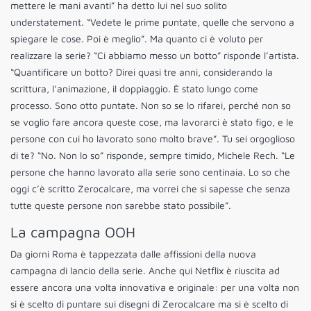
mettere le mani avanti” ha detto lui nel suo solito
understatement. “Vedete le prime puntate, quelle che servono a
spiegare le cose. Poi è meglio”. Ma quanto ci è voluto per
realizzare la serie? “Ci abbiamo messo un botto” risponde l’artista.
“Quantificare un botto? Direi quasi tre anni, considerando la
scrittura, l’animazione, il doppiaggio. È stato lungo come
processo. Sono otto puntate. Non so se lo rifarei, perché non so
se voglio fare ancora queste cose, ma lavorarci è stato figo, e le
persone con cui ho lavorato sono molto brave”. Tu sei orgoglioso
di te? “No. Non lo so” risponde, sempre timido, Michele Rech. “Le
persone che hanno lavorato alla serie sono centinaia. Lo so che
oggi c’è scritto Zerocalcare, ma vorrei che si sapesse che senza
tutte queste persone non sarebbe stato possibile”.
La campagna OOH
Da giorni Roma è tappezzata dalle affissioni della nuova
campagna di lancio della serie. Anche qui Netflix è riuscita ad
essere ancora una volta innovativa e originale: per una volta non
si è scelto di puntare sui disegni di Zerocalcare ma si è scelto di