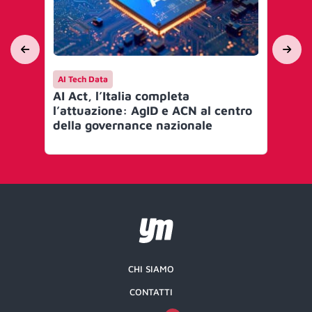
AI Tech Data
AI 
AI Act, l’Italia completa
Mi
l’attuazione: AgID e ACN al centro
go
della governance nazionale
Art
CHI SIAMO
CONTATTI