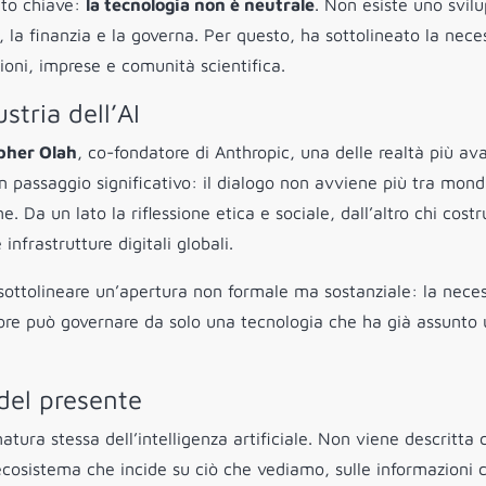
nto chiave:
la tecnologia non è neutrale
. Non esiste uno svil
, la finanzia e la governa. Per questo, ha sottolineato la nece
zioni, imprese e comunità scientifica.
stria dell’AI
pher Olah
, co-fondatore di Anthropic, una delle realtà più av
un passaggio significativo: il dialogo non avviene più tra mond
. Da un lato la riflessione etica e sociale, dall’altro chi costr
nfrastrutture digitali globali.
sottolineare un’apertura non formale ma sostanziale: la neces
re può governare da solo una tecnologia che ha già assunto
 del presente
natura stessa dell’intelligenza artificiale. Non viene descritta
osistema che incide su ciò che vediamo, sulle informazioni 