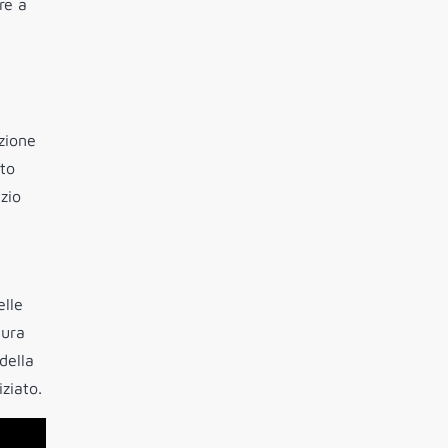
re a
zione
sto
zio
elle
tura
della
ziato.