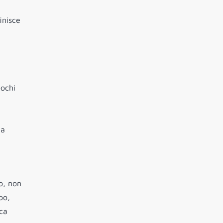
inisce
pochi
la
o, non
po,
ica