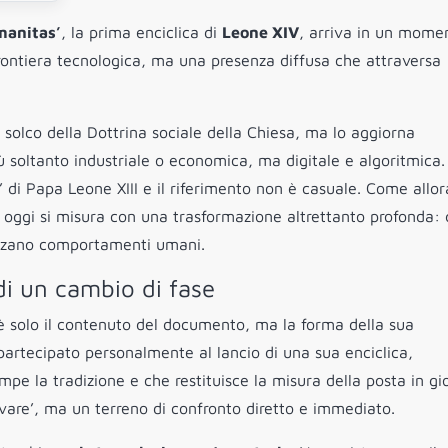
manitas’
, la prima enciclica di
Leone XIV
, arriva in un mome
a frontiera tecnologica, ma una presenza diffusa che attraversa
el solco della Dottrina sociale della Chiesa, ma lo aggiorna
ù soltanto industriale o economica, ma digitale e algoritmica.
di Papa Leone XIII e il riferimento non è casuale. Come allor
, oggi si misura con una trasformazione altrettanto profonda: 
enzano comportamenti umani.
di un cambio di fase
 è solo il contenuto del documento, ma la forma della sua
partecipato personalmente al lancio di una sua enciclica,
mpe la tradizione e che restituisce la misura della posta in gi
ervare’, ma un terreno di confronto diretto e immediato.