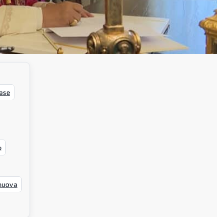
fase
o
 nuova