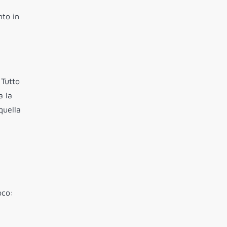
nto in
 Tutto
a la
quella
oco: