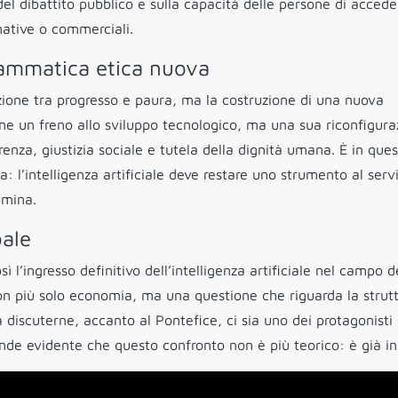
 del dibattito pubblico e sulla capacità delle persone di accede
mative o commerciali.
rammatica etica nuova
izione tra progresso e paura, ma la costruzione di una nuova
ne un freno allo sviluppo tecnologico, ma una sua riconfigura
parenza, giustizia sociale e tutela della dignità umana. È in que
: l’intelligenza artificiale deve restare uno strumento al servi
omina.
bale
l’ingresso definitivo dell’intelligenza artificiale nel campo d
non più solo economia, ma una questione che riguarda la strut
 discuterne, accanto al Pontefice, ci sia uno dei protagonisti 
ende evidente che questo confronto non è più teorico: è già ini