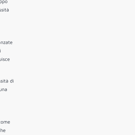
uppo
ssità
anzate
i
uisce
sità di
 una
 come
che