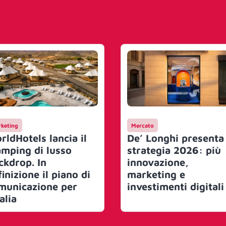
keting
Mercato
rldHotels lancia il
De’ Longhi presenta 
amping di lusso
strategia 2026: più
ckdrop. In
innovazione,
inizione il piano di
marketing e
municazione per
investimenti digitali
talia