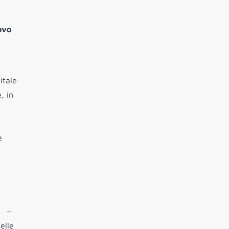
ovo
itale
, in
è
–
elle