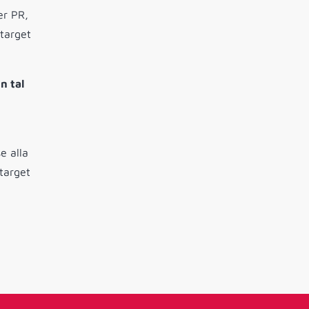
er PR,
 target
n tal
e alla
 target