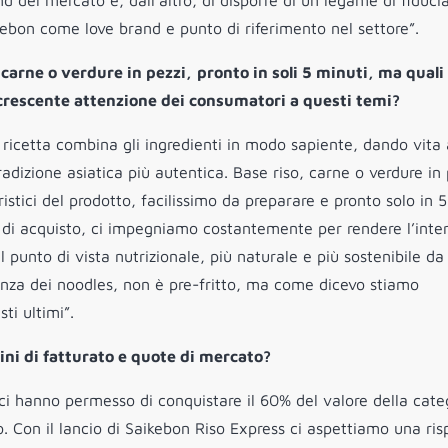
nd del mercato e, dall’altro, di disporre di un legame di fiduci
ebon come love brand e punto di riferimento nel settore”.
 carne o verdure in pezzi,
pronto in soli 5 minuti, ma quali 
la crescente attenzione dei consumatori a questi temi?
i ricetta combina gli ingredienti in modo sapiente, dando vita
adizione asiatica più autentica. Base riso, carne o verdure in 
ristici del prodotto, facilissimo da preparare e pronto solo in 5
er di acquisto, ci impegniamo costantemente per rendere l’inte
al punto di vista nutrizionale, più naturale e più sostenibile da
erenza dei noodles, non è pre-fritto, ma come dicevo stiamo
ti ultimi”.
ini di fatturato e quote di mercato?
e ci hanno permesso di conquistare il 60% del valore della cate
ro. Con il lancio di Saikebon Riso Express ci aspettiamo una ris