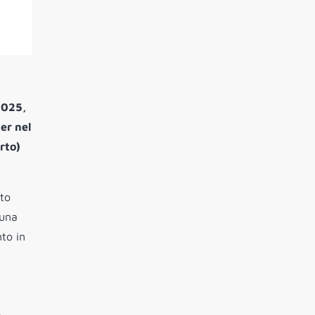
 2025,
er nel
rto)
ato
 una
to in