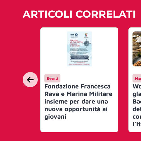
ARTICOLI CORRELATI
Eventi
Mar
Fondazione Francesca
Wo
Rava e Marina Militare
gl
insieme per dare una
Ba
nuova opportunità ai
def
giovani
co
l’I