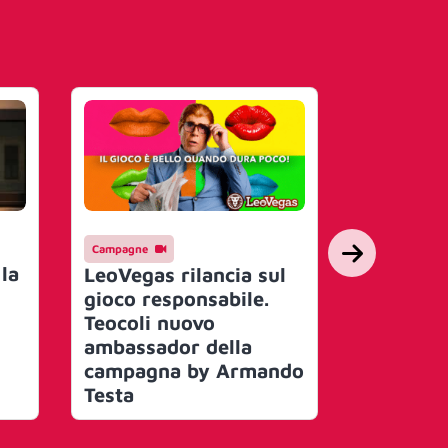
Campagne
Mercato
la
La trasf
LeoVegas rilancia sul
Lidl Ital
gioco responsabile.
basato s
Teocoli nuovo
premium
ambassador della
superme
campagna by Armando
democra
Testa