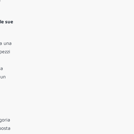
a
le sue
 a una
pezzi
ra
 un
goria
posta