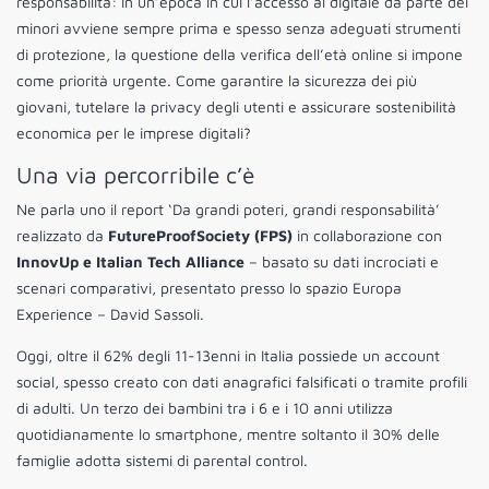
responsabilità: in un’epoca in cui l’accesso al digitale da parte dei
minori avviene sempre prima e spesso senza adeguati strumenti
di protezione, la questione della verifica dell’età online si impone
come priorità urgente. Come garantire la sicurezza dei più
giovani, tutelare la privacy degli utenti e assicurare sostenibilità
economica per le imprese digitali?
Una via percorribile c’è
Ne parla uno il report ‘Da grandi poteri, grandi responsabilità’
realizzato da
FutureProofSociety (FPS)
in collaborazione con
InnovUp e Italian Tech Alliance
– basato su dati incrociati e
scenari comparativi, presentato presso lo spazio Europa
Experience – David Sassoli.
Oggi, oltre il 62% degli 11-13enni in Italia possiede un account
social, spesso creato con dati anagrafici falsificati o tramite profili
di adulti. Un terzo dei bambini tra i 6 e i 10 anni utilizza
quotidianamente lo smartphone, mentre soltanto il 30% delle
famiglie adotta sistemi di parental control.