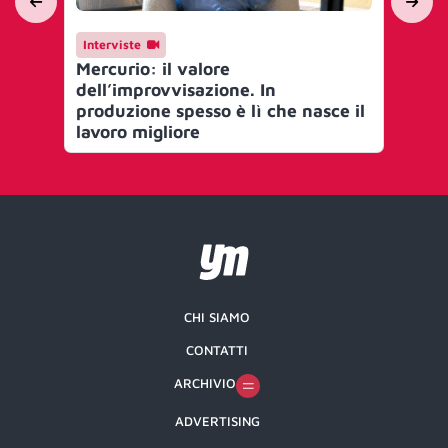
Interviste
Me
Mercurio: il valore
C’è
dell’improvvisazione. In
cul
produzione spesso è lì che nasce il
ind
lavoro migliore
in
CHI SIAMO
CONTATTI
ARCHIVIO
ADVERTISING