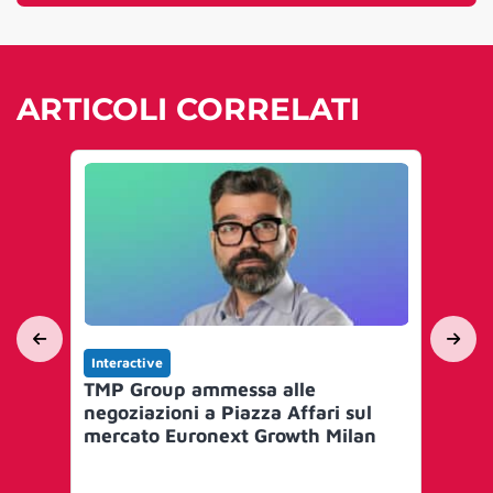
ARTICOLI CORRELATI
Interactive
Int
TMP Group ammessa alle
TM
negoziazioni a Piazza Affari sul
di 
mercato Euronext Growth Milan
Avv
per