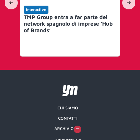
Interactive
Int
TMP Group entra a far parte del
TM
network spagnolo di imprese ‘Hub
neg
of Brands’
me
CHI SIAMO
CONTATTI
ARCHIVIO