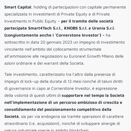
Smart Capital
, holding di partecipazioni con capitale permanente
specializzata in investimenti di Private Equity e di Private
Investments in Public Equity –
per il tramite delle società
partecipate Smart4Tech S.r.l., KNOBS S.r.l. e Urania S.r.l.
(congiuntamente anche i ‘Cornerstone Investor’) –
ha
sottoscritto in data 20 gennaio 2023 un impegno di investimento
vincolante nell’ambito del collocamento strumentale
all’ammissione alle negoziazioni su Euronext Growth Milano delle
azioni ordinarie e dei warrant della Società.
Tale investimento, caratterizzato tra l’altro dalla presenza di
impegni di lock-up della durata di 12 mesi nonché di taluni diritti
di governance in capo ai Cornerstone Investor, è espressione
della volontà di questi ultimi di
supportare nel tempo la Società
nell’implementazione di un percorso ambizioso di crescita e
consolidamento del posizionamento competitivo della
Società
, sia per via endogena sia tramite operazioni di carattere
straordinario (i.e. acquisizioni), nonché di sviluppare sinergie di
natura industriale specie in ambito blockchain
.