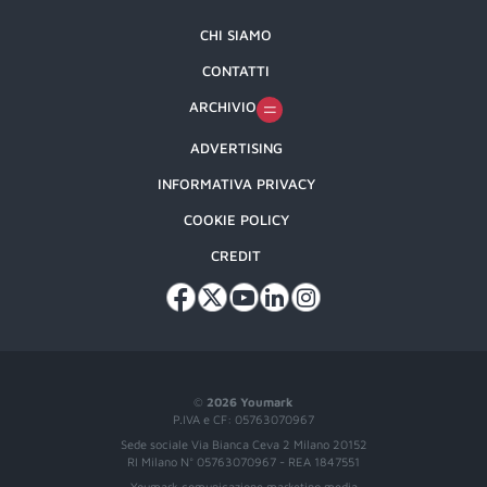
CHI SIAMO
CONTATTI
ARCHIVIO
ADVERTISING
INFORMATIVA PRIVACY
COOKIE POLICY
CREDIT
©
2026 Youmark
P.IVA e CF: 05763070967
Sede sociale Via Bianca Ceva 2 Milano 20152
RI Milano N° 05763070967 - REA 1847551
Youmark comunicazione marketing media