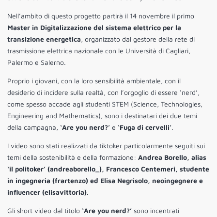
Nell’ambito di questo progetto partirà il 14 novembre il primo
Master in Digitalizzazione del sistema elettrico per la
transizione energetica
, organizzato dal gestore della rete di
trasmissione elettrica nazionale con le Università di Cagliari,
Palermo e Salerno.
Proprio i giovani, con la loro sensibilità ambientale, con il
desiderio di incidere sulla realtà, con l’orgoglio di essere ‘nerd’,
come spesso accade agli studenti STEM (Science, Technologies,
Engineering and Mathematics), sono i destinatari dei due temi
della campagna,
‘Are you nerd?’
e
‘Fuga di cervelli’
.
I video sono stati realizzati da tiktoker particolarmente seguiti sui
temi della sostenibilità e della formazione:
Andrea Borello, alias
‘il politoker’ (andreaborello_), Francesco Centemeri, studente
in ingegneria (frartenzo) ed Elisa Negrisolo, neoingegnere e
influencer (elisavittoria).
Gli short video dal titolo
‘Are you nerd?’
sono incentrati