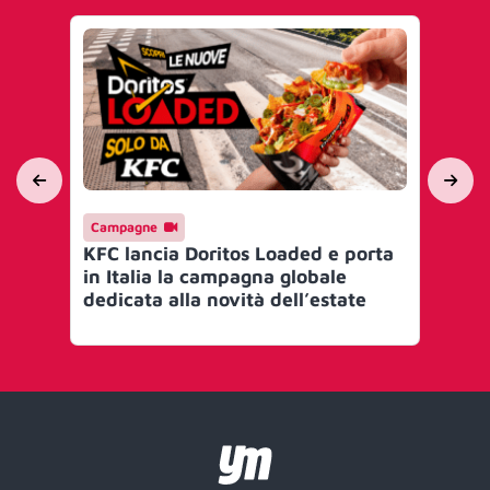
Campagne
AI 
KFC lancia Doritos Loaded e porta
Tik
in Italia la campagna globale
Co
dedicata alla novità dell’estate
de
pr