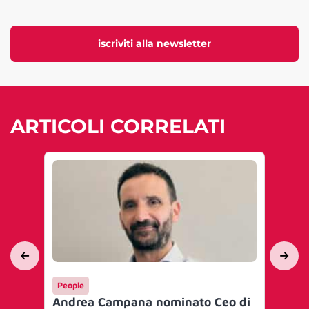
iscriviti alla newsletter
ARTICOLI CORRELATI
People
Ma
Andrea Campana nominato Ceo di
Sp