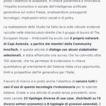
posta l’obiettivo di analizzare, in chiave pioneristica e innovativa,
l’impatto economico e sociale dell’intelligenza artificiale
generativa sul nostro Paese, analizzandone presupposti
tecnologici, implicazioni etico-sociali e di policy.
La realizzazione dello Studio ha fatto leva sulle robuste evidenze
raccolte nelle interlocuzioni dirette che il gruppo di lavoro di The
European House – Ambrosetti ha avuto con
il proprio network
di Capi Azienda, a partire dai membri della Community
InnoTech.
A questa attività di
dialogo con alcuni stakeholder
selezionati,
è stata affiancata una
s
urvey che ha coinvolto oltre
100 aziende, che ha permesso di evidenziare in chiave
quantitativa gli orientamenti del Sistema-Italia circa opportunità,
limiti e prospettive dell’IA generativa per l’Italia.
Il lavoro di ricerca si è posto anche l’obiettivo di
censire tutti i
casi d’uso di questa tecnologia rivoluzionaria
per le aziende
italiane. Grazie a una attività di analisi senza precedenti, sono
state censite
23 tipologie diverse di use case, distribuiti su 15
diversi settori economici e 8 tipologie di processi aziendali.
È