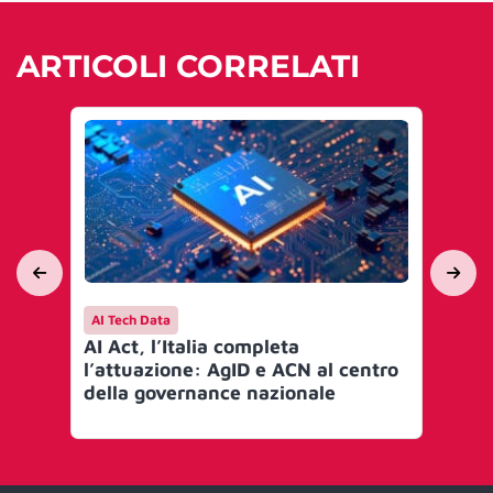
ARTICOLI CORRELATI
AI Tech Data
AI 
AI Act, l’Italia completa
Mi
l’attuazione: AgID e ACN al centro
go
della governance nazionale
Art