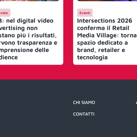
cato
Eventi
B: nel digital video
Intersections 2026
vertising non
conferma il Retail
tano più i risultati,
Media Village: torna
rvono trasparenza e
spazio dedicato a
mprensione delle
brand, retailer e
dience
tecnologia
CHI SIAMO
CONTATTI