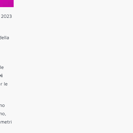
e 2023
della
le
vi
r le
nno
no,
 metri