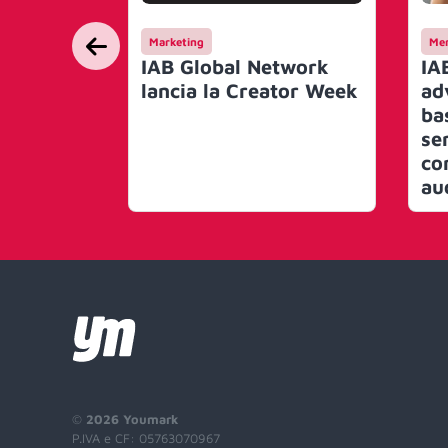
Marketing
Mer
IAB Global Network
IA
lancia la Creator Week
ad
bas
se
co
au
©
2026 Youmark
P.IVA e CF: 05763070967