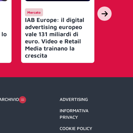
Mercato
People
IAB Europe: il digital
IAB Ital
advertising europeo
Noseda P
 lo
vale 131 miliardi di
Onorario
euro. Video e Retail
governa
Media trainano la
crescita
ARCHIVIO
ADVERTISING
INFORMATIVA
PRIVACY
COOKIE POLICY