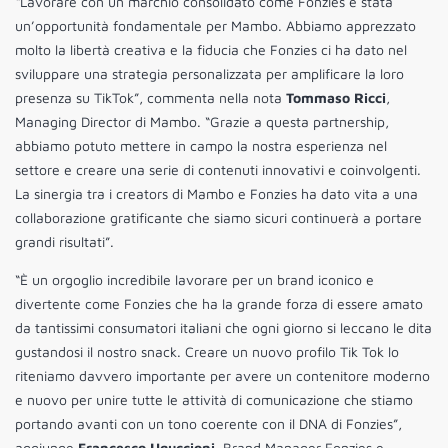
“Lavorare con un marchio consolidato come Fonzies è stata
un’opportunità fondamentale per Mambo. Abbiamo apprezzato
molto la libertà creativa e la fiducia che Fonzies ci ha dato nel
sviluppare una strategia personalizzata per amplificare la loro
presenza su TikTok”, commenta nella nota
Tommaso Ricci
,
Managing Director di Mambo. “Grazie a questa partnership,
abbiamo potuto mettere in campo la nostra esperienza nel
settore e creare una serie di contenuti innovativi e coinvolgenti.
La sinergia tra i creators di Mambo e Fonzies ha dato vita a una
collaborazione gratificante che siamo sicuri continuerà a portare
grandi risultati”.
“È un orgoglio incredibile lavorare per un brand iconico e
divertente come Fonzies che ha la grande forza di essere amato
da tantissimi consumatori italiani che ogni giorno si leccano le dita
gustandosi il nostro snack. Creare un nuovo profilo Tik Tok lo
riteniamo davvero importante per avere un contenitore moderno
e nuovo per unire tutte le attività di comunicazione che stiamo
portando avanti con un tono coerente con il DNA di Fonzies”,
aggiunge
Francesco Uguccioni
, Brand Manager Fonzies e