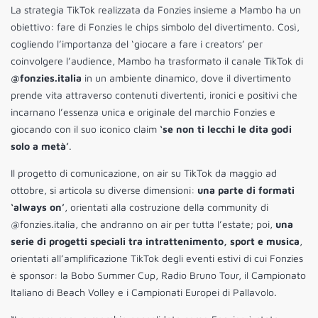
La strategia TikTok realizzata da Fonzies insieme a Mambo ha un
obiettivo: fare di Fonzies le chips simbolo del divertimento. Così,
cogliendo l’importanza del ‘giocare a fare i creators’ per
coinvolgere l’audience, Mambo ha trasformato il canale TikTok di
@fonzies.italia
in un ambiente dinamico, dove il divertimento
prende vita attraverso contenuti divertenti, ironici e positivi che
incarnano l’essenza unica e originale del marchio Fonzies e
giocando con il suo iconico claim
‘se non ti lecchi le dita godi
solo a metà’
.
Il progetto di comunicazione, on air su TikTok da maggio ad
ottobre, si articola su diverse dimensioni:
una parte di formati
‘always on’
, orientati alla costruzione della community di
@fonzies.italia, che andranno on air per tutta l’estate; poi,
una
serie di progetti speciali tra intrattenimento, sport e musica
,
orientati all’amplificazione TikTok degli eventi estivi di cui Fonzies
è sponsor: la Bobo Summer Cup, Radio Bruno Tour, il Campionato
Italiano di Beach Volley e i Campionati Europei di Pallavolo.