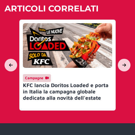
ARTICOLI CORRELATI
Campagne
Ev
KFC lancia Doritos Loaded e porta
He
in Italia la campagna globale
den
dedicata alla novità dell’estate
To