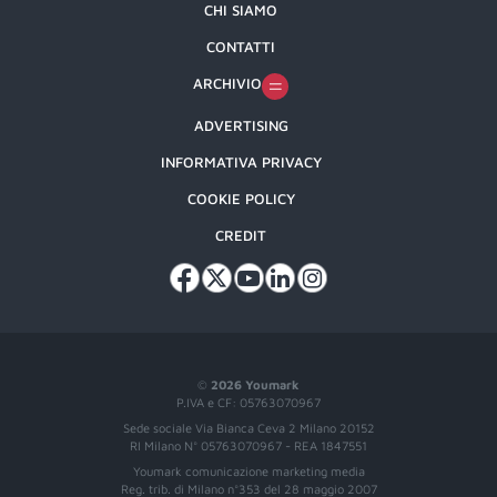
CHI SIAMO
CONTATTI
ARCHIVIO
ADVERTISING
INFORMATIVA PRIVACY
COOKIE POLICY
CREDIT
©
2026 Youmark
P.IVA e CF: 05763070967
Sede sociale Via Bianca Ceva 2 Milano 20152
RI Milano N° 05763070967 - REA 1847551
Youmark comunicazione marketing media
Reg. trib. di Milano n°353 del 28 maggio 2007