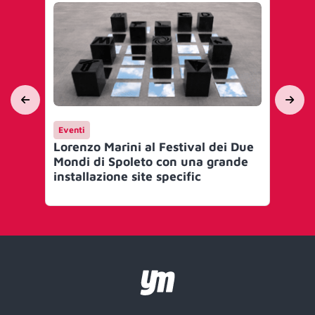
Eventi
Ev
Lorenzo Marini al Festival dei Due
Cle
Mondi di Spoleto con una grande
arr
installazione site specific
ver