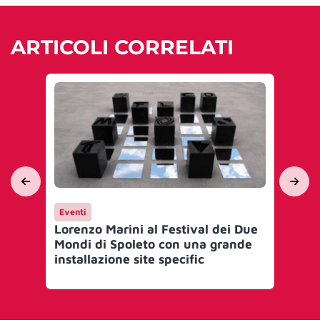
ARTICOLI CORRELATI
Eventi
Ev
Lorenzo Marini al Festival dei Due
Cle
Mondi di Spoleto con una grande
arr
installazione site specific
ver