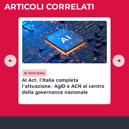
ARTICOLI CORRELATI
AI Tech Data
AI 
AI Act, l’Italia completa
Mi
l’attuazione: AgID e ACN al centro
go
della governance nazionale
Art