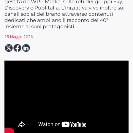
gestita da WPP Media, sulle reti dei gruppi Sky,
Discovery e Publitalia. L’iniziativa vive inoltre sui
canali social del brand attraverso contenuti
dedicati che ampliano il racconto del 40″
insieme ai suoi protagonisti
25 Maggio 2026