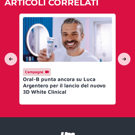
ARTICOLI CORRELATI
Campagne
En
Oral-B punta ancora su Luca
St
Argentero per il lancio del nuovo
da
3D White Clinical
cu
gl