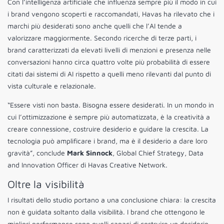
Con l’intelligenza artificiale che influenza sempre più il modo in cui
i brand vengono scoperti e raccomandati, Havas ha rilevato che i
marchi più desiderati sono anche quelli che l’AI tende a
valorizzare maggiormente. Secondo ricerche di terze parti, i
brand caratterizzati da elevati livelli di menzioni e presenza nelle
conversazioni hanno circa quattro volte più probabilità di essere
citati dai sistemi di AI rispetto a quelli meno rilevanti dal punto di
vista culturale e relazionale.
“Essere visti non basta. Bisogna essere desiderati. In un mondo in
cui l’ottimizzazione è sempre più automatizzata, è la creatività a
creare connessione, costruire desiderio e guidare la crescita. La
tecnologia può amplificare i brand, ma è il desiderio a dare loro
gravità”, conclude
Mark Sinnock
, Global Chief Strategy, Data
and Innovation Officer di Havas Creative Network.
Oltre la visibilità
I risultati dello studio portano a una conclusione chiara: la crescita
non è guidata soltanto dalla visibilità. I brand che ottengono le
migliori performance sono quelli capaci di costruire un desiderio