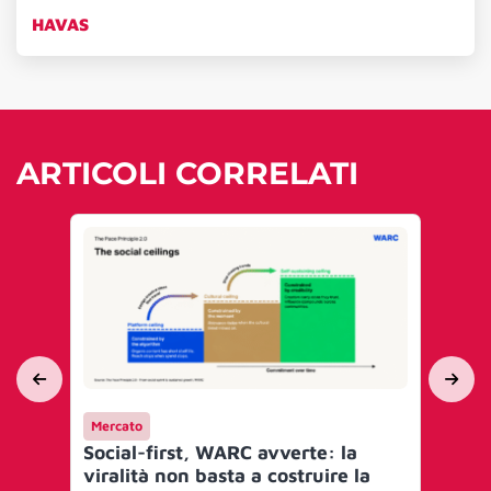
HAVAS
ARTICOLI CORRELATI
Mercato
Me
Social-first, WARC avverte: la
Sho
viralità non basta a costruire la
si 