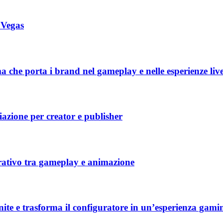
 Vegas
a che porta i brand nel gameplay e nelle esperienze liv
iazione per creator e publisher
rativo tra gameplay e animazione
ite e trasforma il configuratore in un’esperienza gami