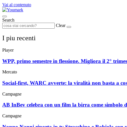
Vai al contenuto
Search
Clear
I piu recenti
Player
WPP, primo semestre in flessione. Migliora il 2° trimes
Mercato
Social-first, WARC avverte: la viralità non basta a cost
Campagne
AB InBev celebra con un film la birra come simbolo d
Campagne
Nonno Nanni riporta in tv Stracchino e Robiola con