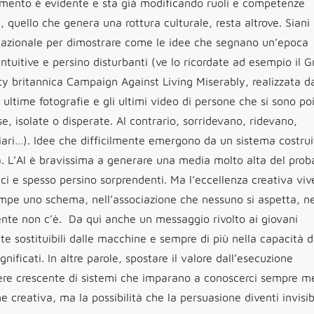
amento è evidente e sta già modificando ruoli e competenze
à, quello che genera una rottura culturale, resta altrove. Siani
ernazionale per dimostrare come le idee che segnano un’epoca
ntuitive e persino disturbanti (ve lo ricordate ad esempio il 
ty britannica Campaign Against Living Miserably, realizzata d
ltime fotografie e gli ultimi video di persone che si sono poi
, isolate o disperate. Al contrario, sorridevano, ridevano,
iari…). Idee che difficilmente emergono da un sistema costrui
ona. L’AI è bravissima a generare una media molto alta del proba
ci e spesso persino sorprendenti. Ma l’eccellenza creativa viv
rompe uno schema, nell’associazione che nessuno si aspetta, ne
nte non c’è. Da qui anche un messaggio rivolto ai giovani
nte sostituibili dalle macchine e sempre di più nella capacità d
gnificati. In altre parole, spostare il valore dall’esecuzione
otere crescente di sistemi che imparano a conoscerci sempre me
 creativa, ma la possibilità che la persuasione diventi invisib