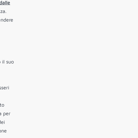
dalle
za.
rendere
 il suo
sseri
to
a per
dei
ione