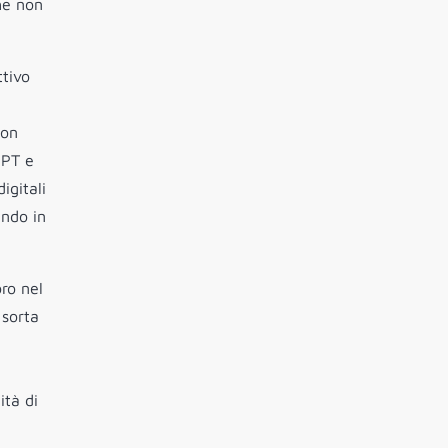
he non
ttivo
non
GPT e
igitali
ando in
ro nel
 sorta
ità di