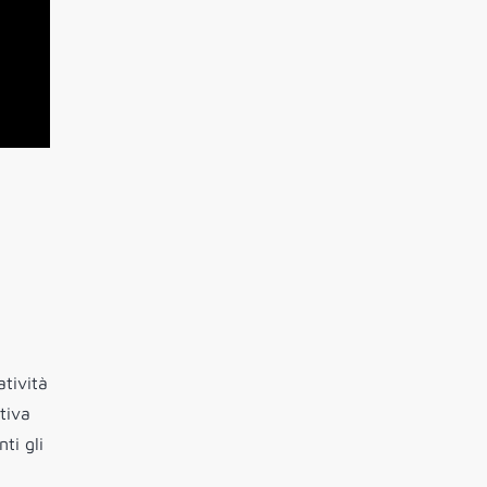
atività
tiva
ti gli