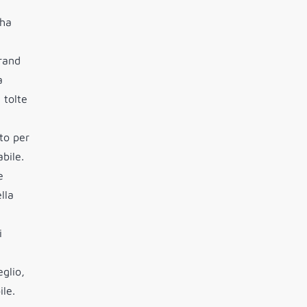
 ha
Grand
a
 tolte
to per
bile.
e
lla
i
glio,
ile.