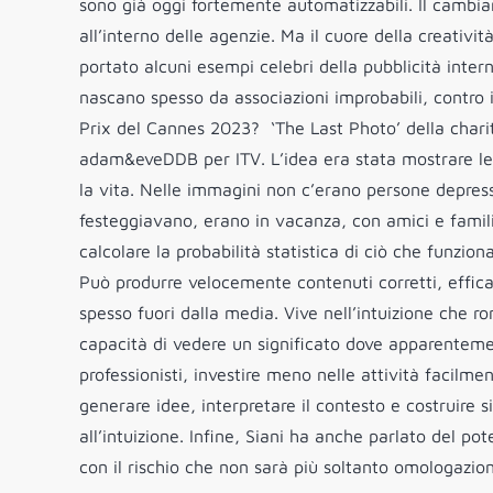
sono già oggi fortemente automatizzabili. Il cambi
all’interno delle agenzie. Ma il cuore della creativit
portato alcuni esempi celebri della pubblicità int
nascano spesso da associazioni improbabili, contro i
Prix del Cannes 2023? ‘The Last Photo’ della chari
adam&eveDDB per ITV. L’idea era stata mostrare le u
la vita. Nelle immagini non c’erano persone depresse
festeggiavano, erano in vacanza, con amici e famil
calcolare la probabilità statistica di ciò che funzi
Può produrre velocemente contenuti corretti, effica
spesso fuori dalla media. Vive nell’intuizione che 
capacità di vedere un significato dove apparenteme
professionisti, investire meno nelle attività facilme
generare idee, interpretare il contesto e costruire si
all’intuizione. Infine, Siani ha anche parlato del p
con il rischio che non sarà più soltanto omologazione