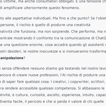
no vittime, ma anche consumatori obbligati. È una tensione c
a di amplificare ulteriormente questo fenomeno.
o alle aspettative individuali. Ma fino a che punto? Se l’obie
ersone, il rischio è quello di produrre una creatività
reatività che funziona, ma non sorprende. Che performa, ma 
entrale mostrando il confronto tra la comunicazione di Chat
rge una questione enorme, cosa accadrà quando gli assistenti d
stri desideri, le nostre insicurezze e si insinueranno trasform
anipolazione
?
e senza offendere nessuno stiamo già testando nel nostro lavo
ncora di creare nuove professioni, l’AI rischia di produrre una
di saper fare qualsiasi cosa. I creativi, i copywriter, scrittori,
ra rendere accessibile qualsiasi competenza. Si abbassano le
atività, è cultura, curiosità, ascolto, esperienza, intuito, capac
venta facile, il pericolo è che si perda il valore di chi quelle