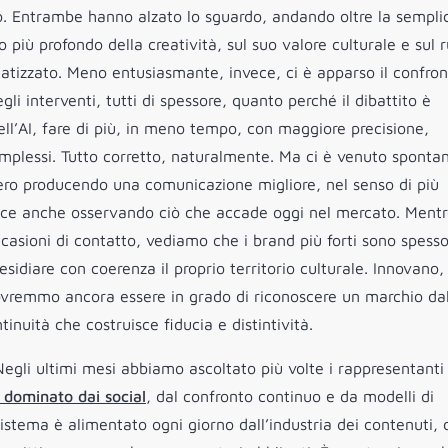
no. Entrambe hanno alzato lo sguardo, andando oltre la sempli
o più profondo della creatività, sul suo valore culturale e sul 
tizzato. Meno entusiasmante, invece, ci è apparso il confron
li interventi, tutti di spessore, quanto perché il dibattito è
ell’AI, fare di più, in meno tempo, con maggiore precisione,
complessi. Tutto corretto, naturalmente. Ma ci è venuto sponta
vvero producendo una comunicazione migliore, nel senso di più
ce anche osservando ciò che accade oggi nel mercato. Ment
sioni di contatto, vediamo che i brand più forti sono spesso
idiare con coerenza il proprio territorio culturale. Innovano,
ovremmo ancora essere in grado di riconoscere un marchio da
tinuità che costruisce fiducia e distintività.
 Negli ultimi mesi abbiamo ascoltato più volte i rappresentanti
 dominato dai social
, dal confronto continuo e da modelli di
sistema è alimentato ogni giorno dall’industria dei contenuti, 