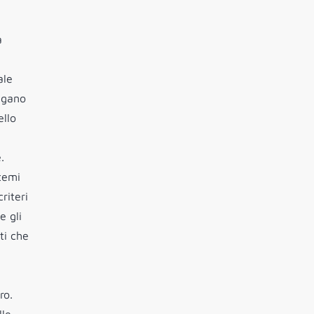
a
ale
ngano
ello
.
stemi
riteri
e gli
ti che
ro.