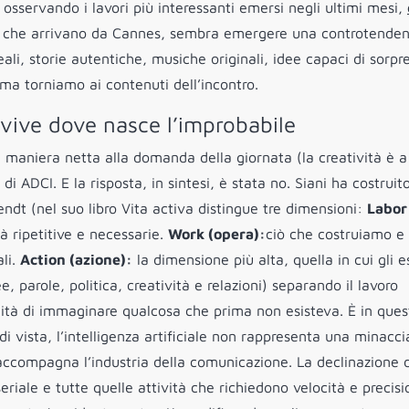
osservando i lavori più interessanti emersi negli ultimi mesi,
i che arrivano da Cannes, sembra emergere una controtenden
eali, storie autentiche, musiche originali, idee capaci di sorp
 torniamo ai contenuti dell’incontro.
avvive dove nasce l’improbabile
n maniera netta alla domanda della giornata (la creatività è a
di ADCI. E la risposta, in sintesi, è stata no. Siani ha costruito
dt (nel suo libro Vita activa distingue tre dimensioni:
Labor
à ripetitive e necessarie.
Work (opera)
:
ciò che costruiamo e
ali.
Action (azione)
:
la dimensione più alta, quella in cui gli e
 parole, politica, creatività e relazioni) separando il lavoro
cità di immaginare qualcosa che prima non esisteva. È in ques
i vista, l’intelligenza artificiale non rappresenta una minacci
accompagna l’industria della comunicazione. La declinazione 
eriale e tutte quelle attività che richiedono velocità e precis