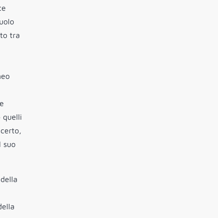
ce
ruolo
to tra
neo
re
 quelli
 certo,
l suo
 della
della