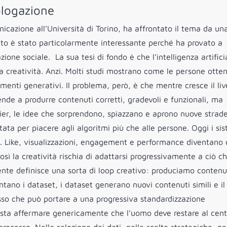
ologazione
icazione all’Università di Torino, ha affrontato il tema da un
ento è stato particolarmente interessante perché ha provato a
one sociale. La sua tesi di fondo è che l’intelligenza artifici
 creatività. Anzi. Molti studi mostrano come le persone otte
menti generativi. Il problema, però, è che mentre cresce il liv
 tende a produrre contenuti corretti, gradevoli e funzionali, ma
tlier, le idee che sorprendono, spiazzano e aprono nuove strade
tata per piacere agli algoritmi più che alle persone. Oggi i si
i. Like, visualizzazioni, engagement e performance diventano c
sì la creatività rischia di adattarsi progressivamente a ciò ch
ente definisce una sorta di loop creativo: produciamo contenu
ntano i dataset, i dataset generano nuovi contenuti simili e il
esso che può portare a una progressiva standardizzazione
sta affermare genericamente che l’uomo deve restare al cent