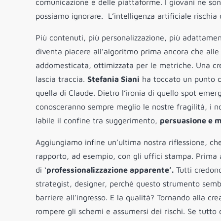
comunicazione e delle piattaforme. I giovani ne so
possiamo ignorare. L’intelligenza artificiale rischi
Più contenuti, più personalizzazione, più adattament
diventa piacere all’algoritmo prima ancora che alle p
addomesticata, ottimizzata per le metriche. Una c
lascia traccia.
Stefania Siani
ha toccato un punto c
quella di Claude. Dietro l’ironia di quello spot eme
conosceranno sempre meglio le nostre fragilità, i no
labile il confine tra suggerimento,
persuasione e m
Aggiungiamo infine un’ultima nostra riflessione, ch
rapporto, ad esempio, con gli uffici stampa. Prima a
di ‘
professionalizzazione apparente’.
Tutti credono 
strategist, designer, perché questo strumento semb
barriere all’ingresso. E la qualità? Tornando alla cre
rompere gli schemi e assumersi dei rischi. Se tutto di