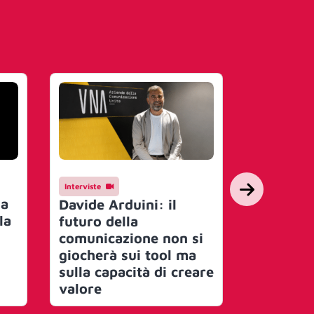
Interviste
Mercato
na
UNA nom
Davide Arduini: il
la
Schiopp
futuro della
Direttor
comunicazione non si
definisce
giocherà sui tool ma
per il s
sulla capacità di creare
semestr
valore