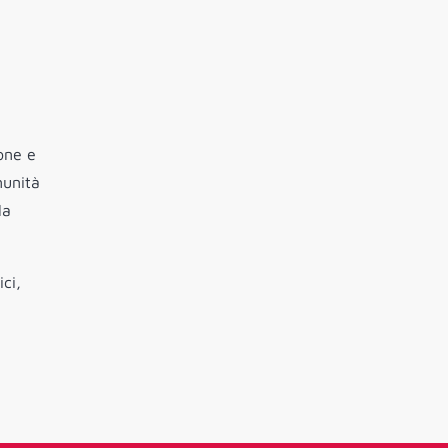
one e
munità
la
ici,