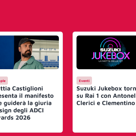
ple
Eventi
ttia Castiglioni
Suzuki Jukebox tor
esenta il manifesto
su Rai 1 con Antonel
e guiderà la giuria
Clerici e Clementino
sign degli ADCI
ards 2026