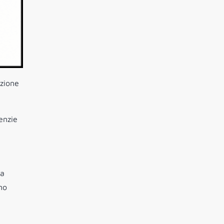
azione
enzie
na
no