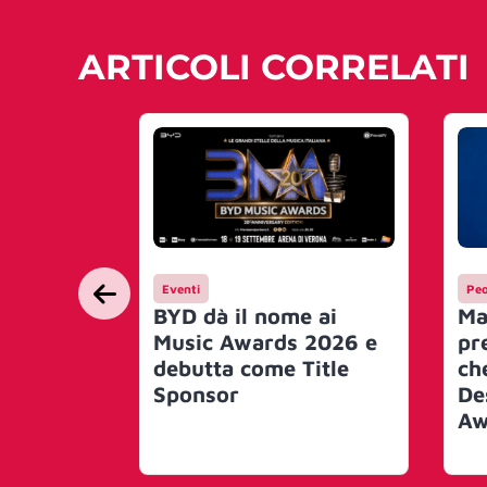
ARTICOLI CORRELATI
Eventi
Peo
BYD dà il nome ai
Ma
Music Awards 2026 e
pr
debutta come Title
ch
Sponsor
De
Aw