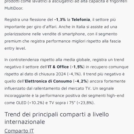
prodotti come lavatrici a asciugatrici ad alta capacità e frigoriferi
MultiDoor.
Registra una flessione del
-1,3%
la
Telefonia
, il settore più
importante per giro d’affari. Anche in Italia si assiste ad una
polarizzazione nelle vendite di smartphone, con il segmento
premium che registra performance migliori rispetto alla fascia
entry level.
In controtendenza rispetto alla media globale, registra un trend
negativo il settore dell’
IT & Office
(
-1,5%
) in recupero comunque
rispetto al dato di chiusura 2024 (-4,1%). Il trend più negativo è
quello dell’
Elettronica di Consumo
(
-4,2%
) ancora fortemente
influenzato dal rallentamento del mercato TV. Un segnale
incoraggiante è la performance positiva dei segmenti high-end
come OLED (+10.2%) e TV sopra i 75” (+23,8%).
Trend dei principali comparti a livello
internazionale
Comparto IT