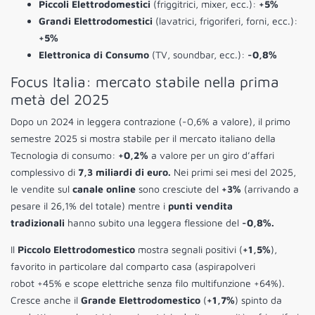
Piccoli Elettrodomestici
(friggitrici, mixer, ecc.):
+5%
Grandi Elettrodomestici
(lavatrici, frigoriferi, forni, ecc.):
+5%
Elettronica di Consumo
(TV, soundbar, ecc.):
-0,8%
Focus Italia: mercato stabile nella prima
metà del 2025
Dopo un 2024 in leggera contrazione (-0,6% a valore), il primo
semestre 2025 si mostra stabile per il mercato italiano della
Tecnologia di consumo:
+0,2%
a valore per un giro d’affari
complessivo di
7,3 miliardi di euro.
Nei primi sei mesi del 2025,
le vendite sul
canale online
sono cresciute del
+3%
(arrivando a
pesare il 26,1% del totale) mentre i
punti vendita
tradizionali
hanno subito una leggera flessione del
-0,8%.
Il
Piccolo Elettrodomestico
mostra segnali positivi (
+1,5%
),
favorito in particolare dal comparto casa (aspirapolveri
robot +45% e scope elettriche senza filo multifunzione +64%).
Cresce anche il
Grande Elettrodomestico
(
+1,7%
) spinto da