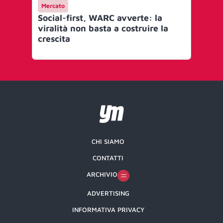
Mercato
Me
Social-first, WARC avverte: la
Sho
viralità non basta a costruire la
si 
crescita
ch
CHI SIAMO
CONTATTI
ARCHIVIO
ADVERTISING
INFORMATIVA PRIVACY