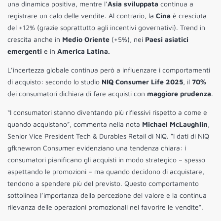
una dinamica positiva, mentre l’
Asia sviluppata
continua a
registrare un calo delle vendite. Al contrario, la
Cina
è cresciuta
del +12% (grazie soprattutto agli incentivi governativi). Trend in
crescita anche in
Medio Oriente
(+5%), nei
Paesi asiatici
emergenti
e in
America Latina.
L’incertezza globale continua però a influenzare i comportamenti
di acquisto: secondo lo studio
NIQ Consumer Life 2025
, il
70%
dei consumatori dichiara di fare acquisti con
maggiore prudenza
.
“I consumatori stanno diventando più riflessivi rispetto a come e
quando acquistano”, commenta nella nota
Michael McLaughlin
,
Senior Vice President Tech & Durables Retail di NIQ. “I dati di NIQ
gfknewron Consumer evidenziano una tendenza chiara: i
consumatori pianificano gli acquisti in modo strategico – spesso
aspettando le promozioni – ma quando decidono di acquistare,
tendono a spendere più del previsto. Questo comportamento
sottolinea l’importanza della percezione del valore e la continua
rilevanza delle operazioni promozionali nel favorire le vendite”.