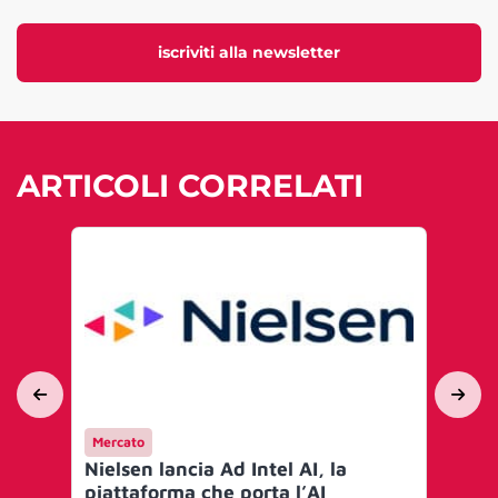
iscriviti alla newsletter
ARTICOLI CORRELATI
Mercato
Me
Nielsen lancia Ad Intel AI, la
Nie
piattaforma che porta l’AI
a 