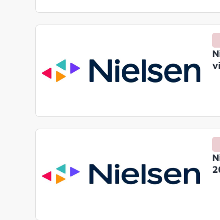
N
v
N
2