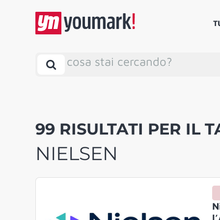
T
cosa stai cercando?
99 RISULTATI PER IL T
NIELSEN
N
l