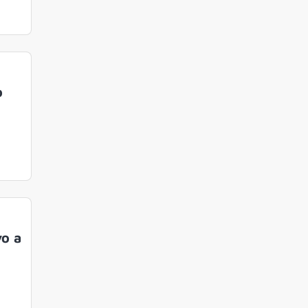
o
vo a