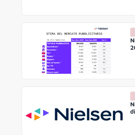
N
2
N
d