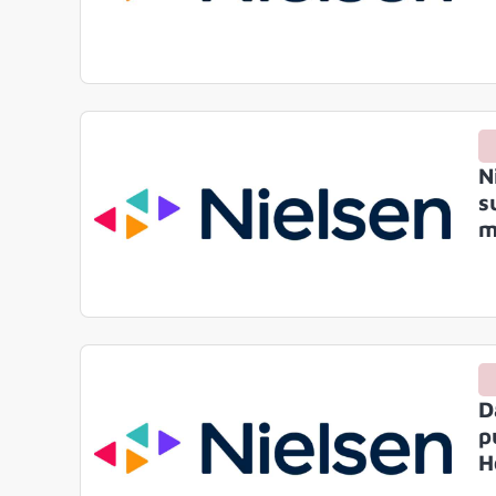
N
s
m
D
p
H