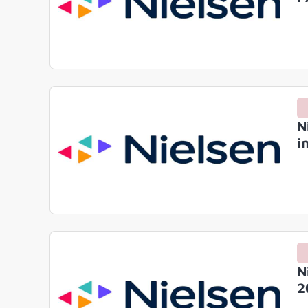
N
i
N
2