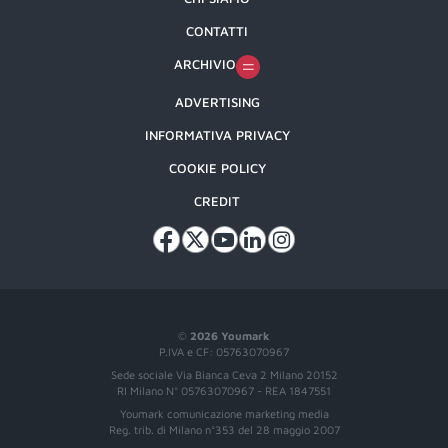
CONTATTI
ARCHIVIO
ADVERTISING
INFORMATIVA PRIVACY
COOKIE POLICY
CREDIT
©
2026 Youmark
P.IVA e CF: 05763070967
Sede sociale Via Bianca Ceva 2 Milano 20152
RI Milano N° 05763070967 - REA 1847551
Youmark comunicazione marketing media
Reg. trib. di Milano n°353 del 28 maggio 2007