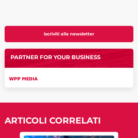
iscriviti alla newsletter
PARTNER FOR YOUR BUSINESS
WPP MEDIA
ARTICOLI CORRELATI