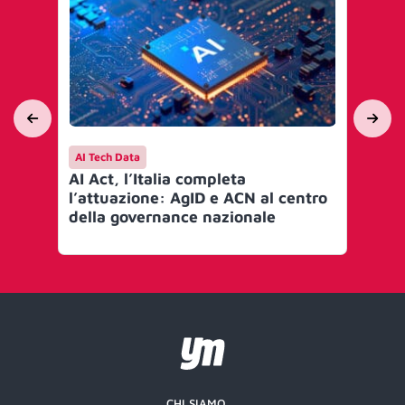
AI Tech Data
AI 
AI Act, l’Italia completa
Mi
l’attuazione: AgID e ACN al centro
go
della governance nazionale
Art
CHI SIAMO