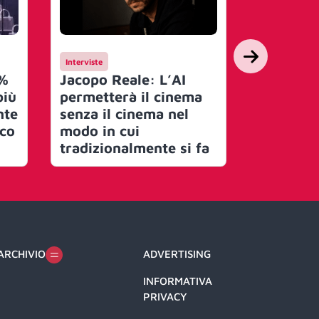
Interviste
Mercato
8%
Jacopo Reale: L’AI
Nielsen l
più
permetterà il cinema
AI, la p
nte
senza il cinema nel
porta l’A
ico
modo in cui
degli in
tradizionalmente si fa
media
ARCHIVIO
ADVERTISING
INFORMATIVA
PRIVACY