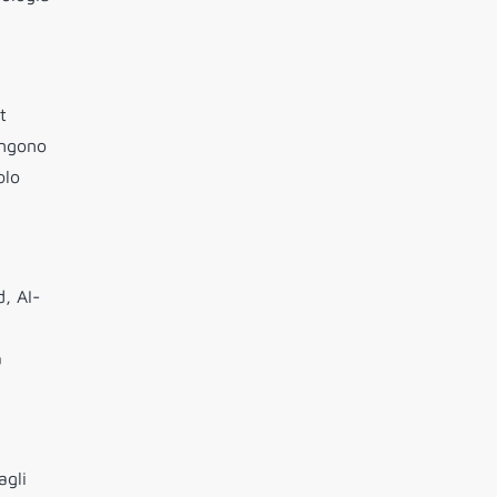
.
t
ongono
olo
d, AI-
a
agli