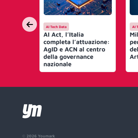
AI Tech Data
AI 
AI Act, l’Italia
Mi
completa l’attuazione:
pe
AgID e ACN al centro
del
della governance
Art
nazionale
©
2026 Youmark