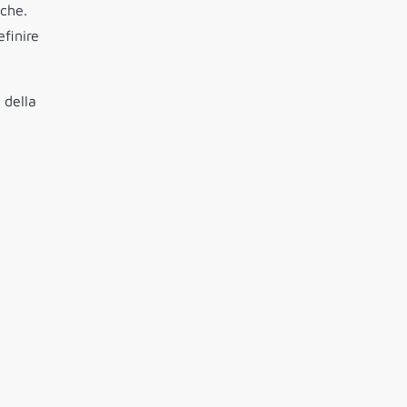
iche.
efinire
 della