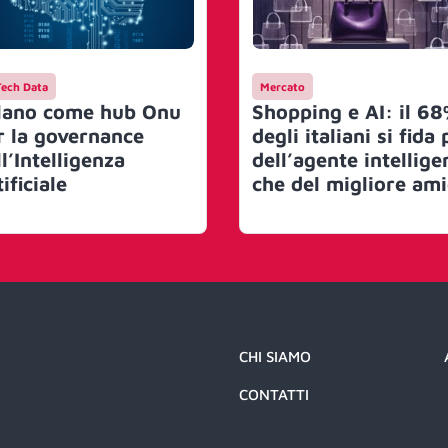
Tech Data
Mercato
lano come hub Onu
Shopping e AI: il 6
r la governance
degli italiani si fida 
l’Intelligenza
dell’agente intellige
ificiale
che del migliore am
CHI SIAMO
CONTATTI