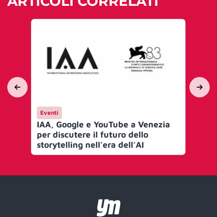
ARTICOLI CORRELATI
Eventi
En
IAA, Google e YouTube a Venezia
Rep
per discutere il futuro dello
10 
storytelling nell’era dell’AI
pr