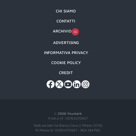
CHI SIAMO
CONTATTI
ARCHIVIO
ADVERTISING
INFORMATIVA PRIVACY
COOKIE POLICY
CREDIT
©
2026 Youmark
P.IVA e CF: 05763070967
Sede sociale Via Bianca Ceva 2 Milano 20152
RI Milano N° 05763070967 - REA 1847551