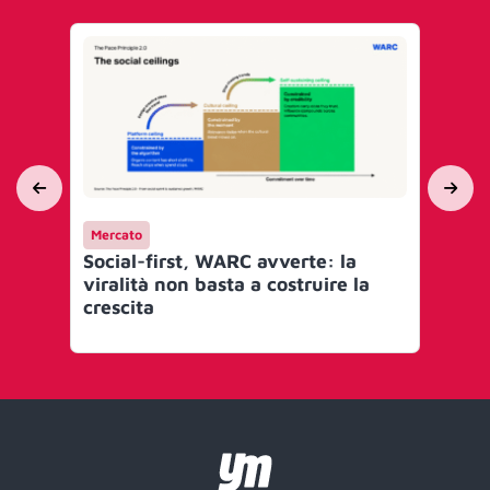
Mercato
Me
Social-first, WARC avverte: la
Sho
viralità non basta a costruire la
si 
crescita
ch