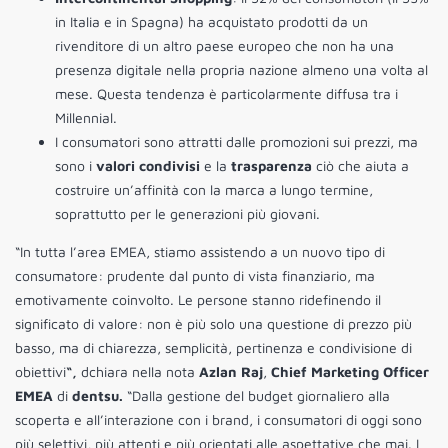
in Italia e in Spagna) ha acquistato prodotti da un
rivenditore di un altro paese europeo che non ha una
presenza digitale nella propria nazione almeno una volta al
mese. Questa tendenza è particolarmente diffusa tra i
Millennial.
I consumatori sono attratti dalle promozioni sui prezzi, ma
sono i
valori condivisi
e la
trasparenza
ciò che aiuta a
costruire un’affinità con la marca a lungo termine,
soprattutto per le generazioni più giovani.
“In tutta l’area EMEA, stiamo assistendo a un nuovo tipo di
consumatore: prudente dal punto di vista finanziario, ma
emotivamente coinvolto. Le persone stanno ridefinendo il
significato di valore: non è più solo una questione di prezzo più
basso, ma di chiarezza, semplicità, pertinenza e condivisione di
obiettivi
“,
dchiara nella nota
Azlan Raj
,
Chief Marketing Officer
EMEA
di
dentsu.
“Dalla gestione del budget giornaliero alla
scoperta e all’interazione con i brand, i consumatori di oggi sono
più selettivi, più attenti e più orientati alle aspettative che mai. I