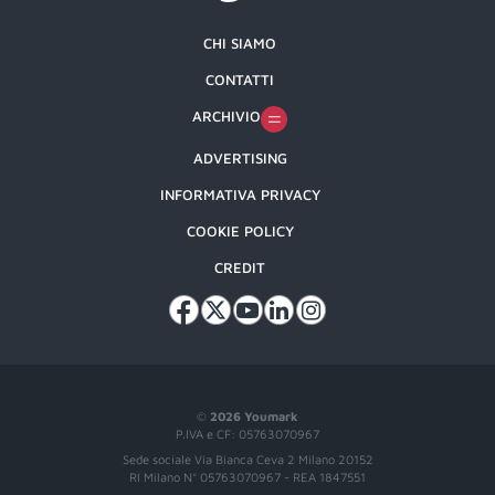
CHI SIAMO
CONTATTI
ARCHIVIO
ADVERTISING
INFORMATIVA PRIVACY
COOKIE POLICY
CREDIT
©
2026 Youmark
P.IVA e CF: 05763070967
Sede sociale Via Bianca Ceva 2 Milano 20152
RI Milano N° 05763070967 - REA 1847551