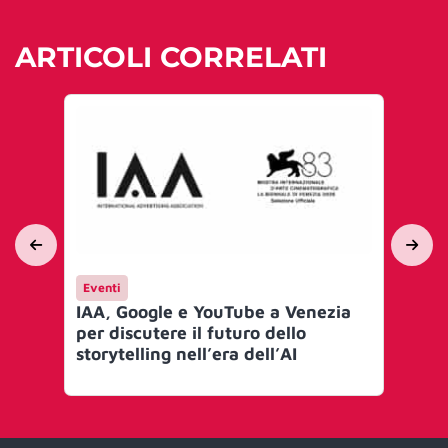
ARTICOLI CORRELATI
Eventi
En
IAA, Google e YouTube a Venezia
IN
per discutere il futuro dello
Br
storytelling nell’era dell’AI
co
ci