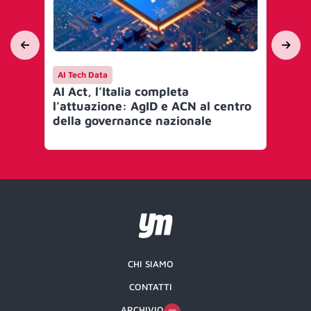
AI Tech Data
AI 
AI Act, l’Italia completa
Mi
l’attuazione: AgID e ACN al centro
go
della governance nazionale
Art
CHI SIAMO
CONTATTI
ARCHIVIO