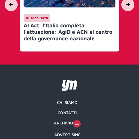
AI Tech Data
AI 
AI Act, l’Italia completa
Mi
l’attuazione: AgID e ACN al centro
go
della governance nazionale
Art
CHI SIAMO
CONTATTI
ARCHIVIO
ADVERTISING