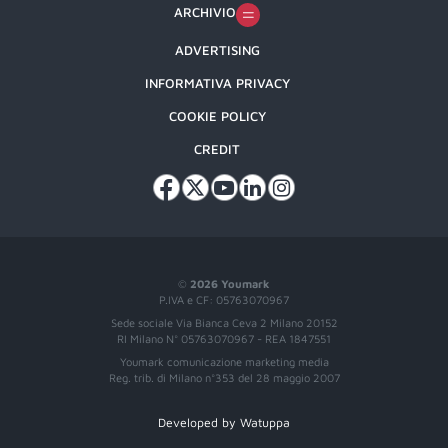
ARCHIVIO
ADVERTISING
INFORMATIVA PRIVACY
COOKIE POLICY
CREDIT
©
2026 Youmark
P.IVA e CF: 05763070967
Sede sociale Via Bianca Ceva 2 Milano 20152
RI Milano N° 05763070967 - REA 1847551
Youmark comunicazione marketing media
Reg. trib. di Milano n°353 del 28 maggio 2007
Developed by Watuppa