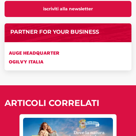
iscriviti alla newsletter
PARTNER FOR YOUR BUSINESS
AUGE HEADQUARTER
OGILVY ITALIA
ARTICOLI CORRELATI