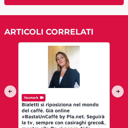
ARTICOLI CORRELATI
Youmark
Yo
Bialetti si riposiziona nel mondo
Cm
del caffè. Già online
Me
#BastaUnCaffè by Pla.net. Seguirà
Fo
la tv, sempre con casiraghi greco&,
de