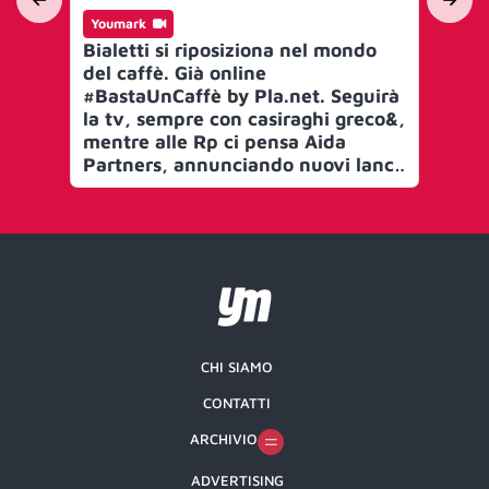
Youmark
Yo
Bialetti si riposiziona nel mondo
Cm
del caffè. Già online
Me
#BastaUnCaffè by Pla.net. Seguirà
Fo
la tv, sempre con casiraghi greco&,
de
mentre alle Rp ci pensa Aida
qu
Partners, annunciando nuovi lanci.
co
“Saper scegliere i giusti partner è
ben
tutto, così come dare fiducia. Date
dig
un brief, non dite come devono
mar
essere fatte le cose”
in
No
pe
CHI SIAMO
CONTATTI
ARCHIVIO
ADVERTISING