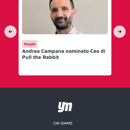
People
Ma
Andrea Campana nominato Ceo di
Sp
Pull the Rabbit
ske
bo
soc
CHI SIAMO