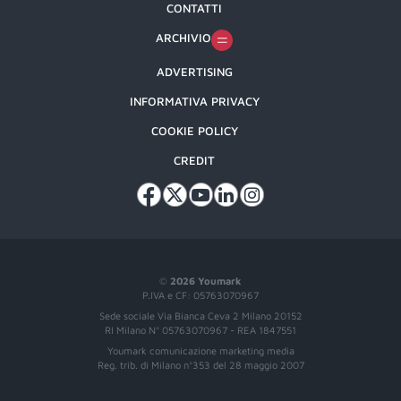
CONTATTI
ARCHIVIO
ADVERTISING
INFORMATIVA PRIVACY
COOKIE POLICY
CREDIT
©
2026 Youmark
P.IVA e CF: 05763070967
Sede sociale Via Bianca Ceva 2 Milano 20152
RI Milano N° 05763070967 - REA 1847551
Youmark comunicazione marketing media
Reg. trib. di Milano n°353 del 28 maggio 2007