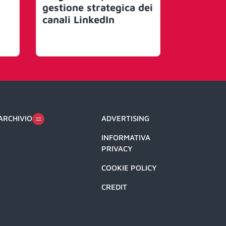
gestione strategica dei
ma cresco
canali LinkedIn
ibridi tra
business
ARCHIVIO
ADVERTISING
INFORMATIVA
PRIVACY
COOKIE POLICY
CREDIT