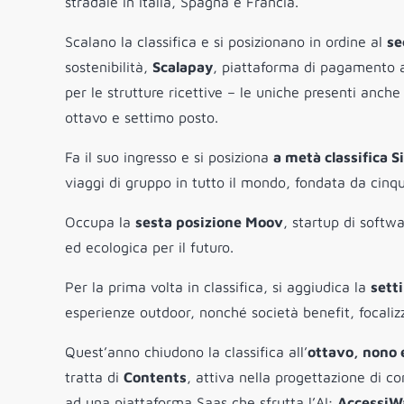
stradale in Italia, Spagna e Francia.
Scalano la classifica e si posizionano in ordine al
se
sostenibilità,
Scalapay
, piattaforma di pagamento ag
per le strutture ricettive – le uniche presenti anch
ottavo e settimo posto.
Fa il suo ingresso e si posiziona
a metà classifica
S
viaggi di gruppo in tutto il mondo, fondata da cinque 
Occupa la
sesta posizione
Moov
, startup di softw
ed ecologica per il futuro.
Per la prima volta in classifica, si aggiudica la
sett
esperienze outdoor, nonché società benefit, focalizz
Quest’anno chiudono la classifica all’
ottavo, nono 
tratta di
Contents
, attiva nella progettazione di co
ad una piattaforma Saas che sfrutta l’AI;
AccessiW