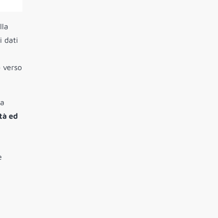
lla
i dati
o verso
a
ità ed
e