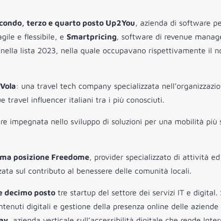
condo, terzo e quarto posto
Up2You
, azienda di software pe
ile e flessibile, e
Smartpricing
, software di revenue mana
e nella lista 2023, nella quale occupavano rispettivamente il n
iVola
: una travel tech company specializzata nell’organizzazio
travel influencer italiani tra i più conosciuti.
are impegnata nello sviluppo di soluzioni per una mobilità più 
ima posizione
Freedome
, provider specializzato di attività ed
ata sul contributo al benessere delle comunità locali.
e decimo posto
tre startup del settore dei servizi IT e digital. 
ntenuti digitali e gestione della presenza online delle aziende
ay
, azienda verticale sull’accessibilità digitale che rende Inte