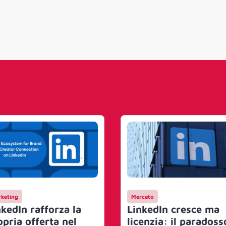
keting
Mercato
nkedIn rafforza la
LinkedIn cresce ma
opria offerta nel
licenzia: il paradoss