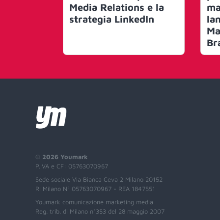
Media Relations e la
ma
strategia LinkedIn
la
Ma
Br
©
2026 Youmark
P.IVA e CF: 05763070967
Sede sociale Via Bianca Ceva 2 Milano 20152
RI Milano N° 05763070967 - REA 1847551
Youmark comunicazione marketing media
Reg. trib. di Milano n°353 del 28 maggio 2007