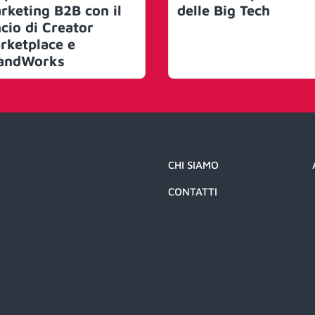
rketing B2B con il
delle Big Tech
ncio di Creator
rketplace e
andWorks
CHI SIAMO
CONTATTI