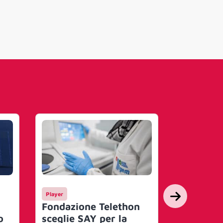
Player
Mercato
Fondazione Telethon
LinkedIn:
o
sceglie SAY per la
entry-lev