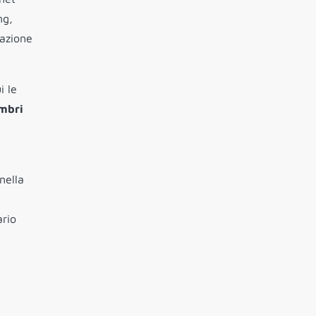
ng,
razione
i le
embri
e
nella
ario