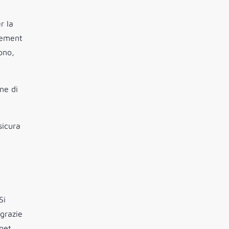
r la
gement
ono,
ne di
sicura
Si
 grazie
rnet