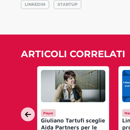
LINKEDIN
STARTUP
ARTICOLI CORRELATI
Player
Mar
Giuliano Tartufi sceglie
Li
Aida Partners per le
pr