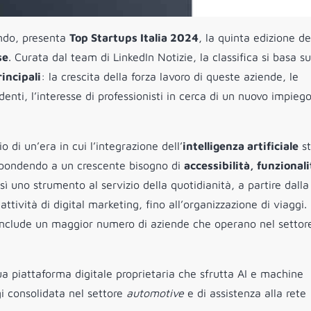
ondo, presenta
Top Startups Italia 202
4
, la quinta edizione de
se
. Curata dal team di LinkedIn Notizie, la classifica si basa su
incipali
: la crescita della forza lavoro di queste aziende, le
denti, l’interesse di professionisti in cerca di un nuovo impieg
di un’era in cui l’integrazione dell’
intelligenza artificiale
st
rispondendo a un crescente bisogno di
accessibilità, funzional
ì uno strumento al servizio della quotidianità, a partire dalla
 attività di digital marketing, fino all’organizzazione di viaggi.
4 include un maggior numero di aziende che operano nel settor
sua piattaforma digitale proprietaria che sfrutta AI e machine
gi consolidata nel settore
automotive
e di assistenza alla rete