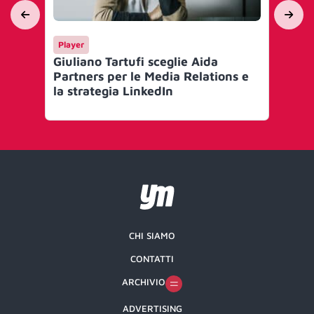
Player
Ma
Giuliano Tartufi sceglie Aida
Lin
Partners per le Media Relations e
nel
la strategia LinkedIn
Cr
CHI SIAMO
CONTATTI
ARCHIVIO
ADVERTISING