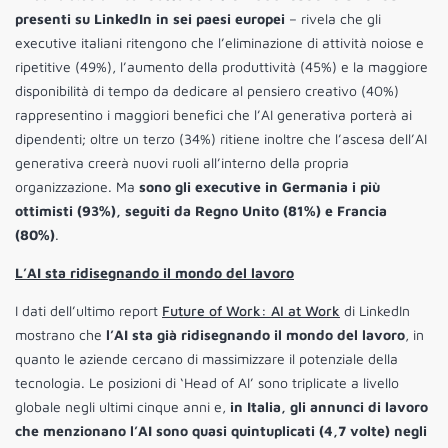
presenti su LinkedIn in sei paesi europei
– rivela che gli
executive italiani ritengono che l’eliminazione di attività noiose e
ripetitive (49%), l’aumento della produttività (45%) e la maggiore
disponibilità di tempo da dedicare al pensiero creativo (40%)
rappresentino i maggiori benefici che l’AI generativa porterà ai
dipendenti; oltre un terzo (34%) ritiene inoltre che l’ascesa dell’AI
generativa creerà nuovi ruoli all’interno della propria
organizzazione. Ma
sono gli executive in Germania i più
ottimisti (93%), seguiti da Regno Unito (81%) e Francia
(80%)
.
L’AI sta ridisegnando il mondo del lavoro
I dati dell’ultimo report
Future of Work: AI at Work
di LinkedIn
mostrano che
l’AI sta già ridisegnando il mondo del lavoro
, in
quanto le aziende cercano di massimizzare il potenziale della
tecnologia. Le posizioni di ‘Head of AI’ sono triplicate a livello
globale negli ultimi cinque anni e,
in Italia, gli annunci di lavoro
che menzionano l’AI sono quasi quintuplicati (4,7 volte) negli