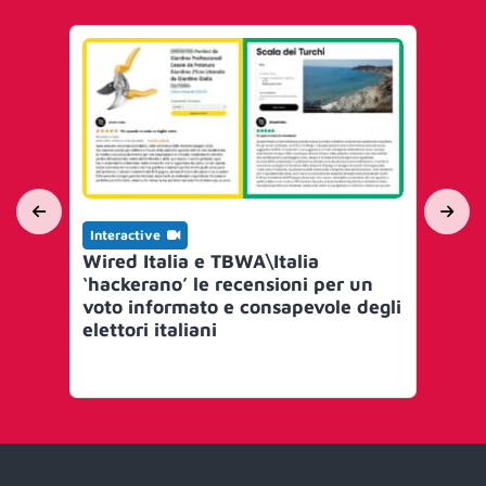
Interactive
Int
Wired Italia e TBWA\Italia
TBW
‘hackerano’ le recensioni per un
per
voto informato e consapevole degli
can
elettori italiani